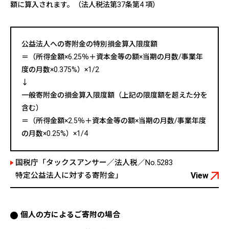
額に算入されます。（法人税法第37条第4 項）
公益法人への寄附金の特別損金算入限度額
＝（所得金額×6.25％＋資本金等の額×当期の月数/事業年
度の月数×0.375%）×1/2
↓
一般寄附金の損金算入限度額（上記の限度額を超えた分を
含む）
＝（所得金額×2.5％＋資本金等の額×当期の月数/事業年度
の月数×0.25%）×1/4
国税庁「タックスアンサー／法人税／No.5283
特定公益法人に対する寄附金」
View
個人の方によるご寄附の場合