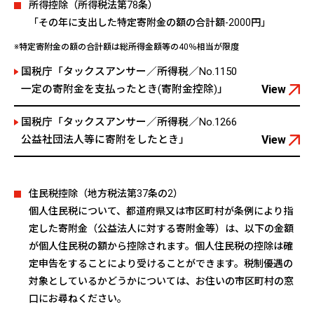
所得控除（所得税法第78条）
「その年に支出した特定寄附金の額の合計額-2000円」
※特定寄附金の額の合計額は総所得金額等の40％相当が限度
国税庁「タックスアンサー／所得税／No.1150
一定の寄附金を支払ったとき(寄附金控除)」
View
国税庁「タックスアンサー／所得税／No.1266
公益社団法人等に寄附をしたとき」
View
住民税控除（地方税法第37条の2）
個人住民税について、都道府県又は市区町村が条例により指
定した寄附金（公益法人に対する寄附金等）は、以下の金額
が個人住民税の額から控除されます。個人住民税の控除は確
定申告をすることにより受けることができます。税制優遇の
対象としているかどうかについては、お住いの市区町村の窓
口にお尋ねください。