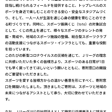
目指し続けられるフィールドを提供すること、トップレベルのス
ポーツを身近で楽しむことのできる安心・安全なスタジアムづく
り、そして、一人一人が生涯を通じ心身の健康を育むことのでき
る町づくりです。同時に、スポーツ振興くじ（toto）の対象試合
として、くじの売上を通じて、様々なスポーツのタレントの発
掘・育成や、地域のスポーツ施設の整備、総合型スポーツクラブ
の活動支援につながるスポーツ・インフラとしても、重要な役割
を担っています。
このたびの新型コロナウイルスの災禍を通じて、Ｊリーグの理念
に共感いただいた多くの皆様方より、スポーツのある日常が1日
でも早く戻ってきてほしいという願いとともに、寄附窓口の開設
のご要望をいただきました。
スポーツを愛する皆様方からの温かい善意を形にすべく、寄附窓
口を開設いたしました。頂きましたご寄附は、スポーツと地域の
未来につながるアシストとして承り、大切に使わせていただきま
す。
なお、Ｊリーグは公益社団法人として特定公益増進法人に該当す