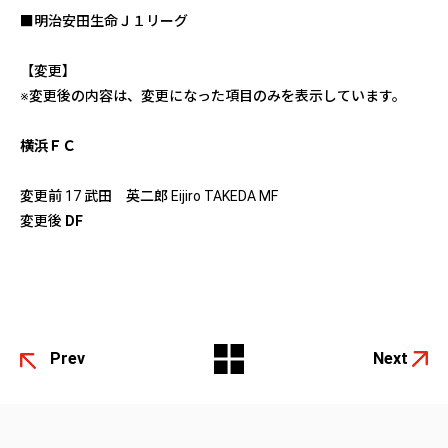
■明治安田生命Ｊ１リーグ
【変更】
※変更後の内容は、変更になった項目のみを表示しています。
横浜ＦＣ
変更前 17 武田 英二郎 Eijiro TAKEDA MF
変更後
DF
Prev
Next