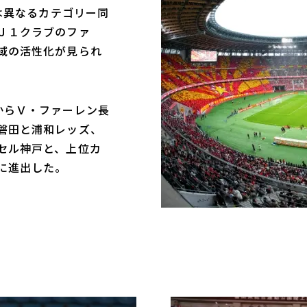
では異なるカテゴリー同
Ｊ１クラブのファ
域の活性化が見られ
からＶ・ファーレン長
磐田と浦和レッズ、
セル神戸と、上位カ
に進出した。