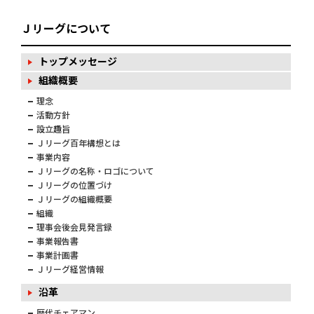
Ｊリーグについて
トップメッセージ
組織概要
理念
活動方針
設立趣旨
Ｊリーグ百年構想とは
事業内容
Ｊリーグの名称・ロゴについて
Ｊリーグの位置づけ
Ｊリーグの組織概要
組織
理事会後会見発言録
事業報告書
事業計画書
Ｊリーグ経営情報
沿革
歴代チェアマン