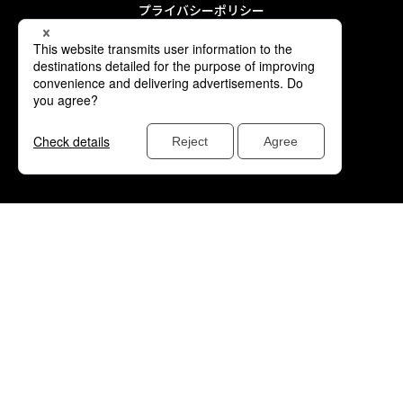
プライバシーポリシー
利用規約
著作権について
Ｊリーグへの寄附をお考えの方へ
贈答および接待交際に関するポリシー
採用情報
本サイトで使用している文章・画像等の無断での複製・転載を禁止します。
© 公益社団法人 日本プロサッカーリーグ（Ｊリーグ）ALL RIGHTS RESERVED.