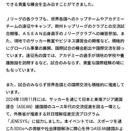
できる貴重な機会を生み出すことができました。
磐田
Ｊリーグの各クラブも、世界各国へのトップチームやアカデミー
ディオン クールズ
チームの遠征やキャンプ、欧州トップリーグのクラブとの交流試
2025～
合開催、ＡＳＥＡＮ出身選手のＪリーグクラブへの練習参加、ま
マレーシア
た、現地でのサッカー教室やビジネス講習会の開催など、積極的
1996/6/3
にグローバル事業の展開、国際試合の機会創出や国際交流を図っ
Ｃ大阪
ています。遠征先の国では、アカデミーの選手が現地の学校や養
護施設を訪問するなど、試合のみならず、貴重な国際経験の場に
ティラパット
もなっています。
2026～
タイ
また、試合のみならず世界各国との国際交流も積極的に推進して
2007/2/17
います。
札幌
2024年10月11月には、サッカーを通じて日本と東南アジア諸国
連合（ASEAN）諸国間のユース年代の交流促進を図る一環とし
て、外務省が推進する対日理解促進交流プログラム
「JENESYS」に協力しました。本イベントでは、スポーツを通
じたSDGsへの貢献や社会課題解決に関心を持つASEAN諸国およ