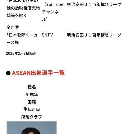
*日本およびその
（YouTube
明治安田Ｊ１百年構想リーグ
他の放映権販売地
チャンネ
域等を除く
ル）
全世界
*日本を除くニュ
SNTV
明治安田Ｊ１百年構想リーグ
ース権
2026年2月3日時点
ASEAN出身選手一覧
氏名
所属年
国籍
生年月日
所属クラブ