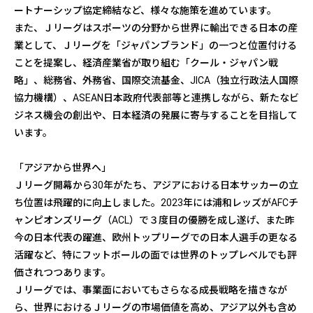
ートナーシップ協定締結など、様々な施策を進めています。
また、Ｊリーグはスポーツの分野から世界に輸出できる日本の産
業として、Ｊリーグを「ジャパンブランド」の一つと位置付ける
ことを提案し、経済産業省が取り組む「クール・ジャパン戦
略」、総務省、外務省、国際交流基金、JICA（独立行政法人国際
協力機構）、ASEAN日本政府代表部等と連携しながら、新たなビ
ジネス機会の創出や、日本経済の発展に寄与することを目指して
います。
「アジアから世界へ」
Ｊリーグ開幕から30年がたち、アジアにおける日本サッカーの立
ち位置は飛躍的に向上しました。2023年には浦和レッズがAFCチ
ャンピオンズリーグ（ACL）で３度目の優勝を成し遂げ、また昨
今の日本代表の躍進、欧州トップリーグでの日本人選手の更なる
活躍など、特にフットボールの面では世界のトップレベルでも評
価されつつあります。
Ｊリーグでは、事業面においてもさらなる成長戦略を描きなが
ら、世界におけるＪリーグの市場価値を高め、アジア以外も含め