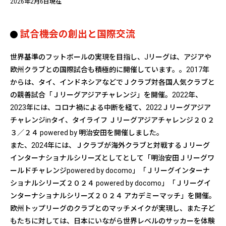
2026年2月6日現在
スパチョーク
試合機会の創出と国際交流
2022～
タイ
世界基準のフットボールの実現を目指し、Jリーグは、アジアや
1998/5/22
欧州クラブとの国際試合も積極的に開催しています。。2017年
札幌
からは、タイ、インドネシアなどでＪクラブ対各国人気クラブと
の親善試合「Ｊリーグアジアチャレンジ」を開催。2022年、
2023年には、コロナ禍による中断を経て、2022Ｊリーグアジア
チャレンジinタイ、タイライフ Ｊリーグアジアチャレンジ２０２
３／２４ powered by 明治安田を開催しました。
また、2024年には、Ｊクラブが海外クラブと対戦するＪリーグ
インターナショナルシリーズとしてとして「明治安田Ｊリーグワ
ールドチャレンジpowered by docomo」「Ｊリーグインターナ
ショナルシリーズ２０２４ powered by docomo」「Ｊリーグイ
ポラメート アーウィライ
ンターナショナルシリーズ２０２４ アカデミーマッチ」を開催。
2025～
欧州トップリーグのクラブとのマッチメイクが実現し、また子ど
タイ
もたちに対しては、日本にいながら世界レベルのサッカーを体験
1998/7/20