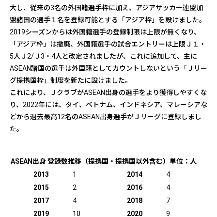
大し、従来の3名の外国籍選手枠に加え、アジアサッカー連盟加
盟諸国の選手１名を登録可能とする「アジア枠」を設けました。
2019シーズンからは外国籍選手の登録制限は上限が無くなり、
「アジア枠」は撤廃、外国籍選手の試合エントリーは上限Ｊ１・
5人Ｊ2/Ｊ3・4人と改定されましたが、これに追加して、主に
ASEAN諸国の選手は外国籍としてカウントしないという「Ｊリー
グ提携国枠」制度を新たに設けました。
これにより、ＪクラブがASEAN出身の選手をより獲得しやすくな
り、2022年には、タイ、ベトナム、インドネシア、マレーシアな
どから過去最高12名のASEAN出身選手がＪリーグに登録しまし
た。
ASEAN出身 登録数推移（提携国・提携国以外含む）単位：人
2013
1
2014
4
2015
2
2016
4
2017
4
2018
7
2019
10
2020
9