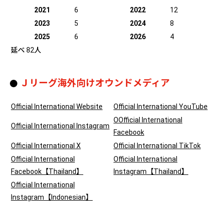
2021
6
2022
12
2023
5
2024
8
2025
6
2026
4
延べ 82人
Ｊリーグ海外向けオウンドメディア
Official International Website
Official International YouTube
OOfficial International
Official International Instagram
Facebook
Official International X
Official International TikTok
Official International
Official International
Facebook【Thailand】
Instagram【Thailand】
Official International
Instagram【Indonesian】