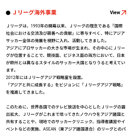
Ｊリーグ海外事業
View
Ｊリーグは、1993年の開幕以来、Ｊリーグの理念である「国際
社会における交流及び親善への貢献」に寄与すべく、特にアジア
サッカー全体の発展を視野に入れ、活動してきました。
アジアにプロサッカーの大きな市場が生まれ、その中心にＪリー
グが位置することで、競技面、ビジネス面の両方において、日本
が欧州とは異なるスタイルのサッカー大国となりうると考えてい
ます。
2012年にはＪリーグアジア戦略室を設置。
「アジアと共に成長する」をビジョンに「Ｊリーグアジア戦略」
を推進してきました。
このために、世界各国でのテレビ放送を中心としたＪリーグの露
出拡大、Ｊリーグがこれまで培ってきたノウハウをアジア諸国と
共有することや、現地でのサッカークリニック、指導者講習やイ
ベントなどの実施、ASEAN（東アジア諸国連合）のリーグとのパ