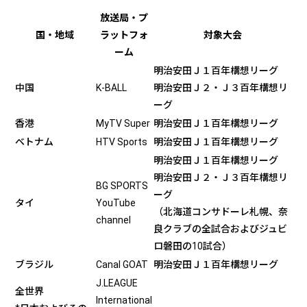
放送局・プ
国・地域
ラットフォ
対象大会
ーム
明治安田Ｊ１百年構想リーグ
中国
K-BALL
明治安田Ｊ２・Ｊ３百年構想リ
ーグ
香港
MyTV Super
明治安田Ｊ１百年構想リーグ
ベトナム
HTV Sports
明治安田Ｊ１百年構想リーグ
明治安田Ｊ１百年構想リーグ
明治安田Ｊ２・Ｊ３百年構想リ
BG SPORTS
ーグ
タイ
YouTube
（北海道コンサドーレ札幌、奈
channel
良クラブの全試合およびジュビ
ロ磐田の10試合）
ブラジル
Canal GOAT
明治安田Ｊ１百年構想リーグ
J.LEAGUE
全世界
International