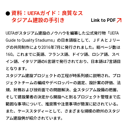
資料：UEFAガイド：良質なス
タジアム建設の手引き
Link to PDF
UEFAがスタジアム建設のノウハウを編纂した公式発行物「UEFA
Guide to Quality Stadiums」の日本語版として、ＪＦＡとＪリー
グの共同制作により2016年7月に発行されました。総ページ数は
160。これまでに英語、フランス語、ドイツ語、ロシア語、スペ
イン語、イタリア語の6言語で発行されており、日本語は7言語目
となります。
スタジアム建設プロジェクトの工程が時系列順に説明され、プロ
ジェクトチームの編成やデベロッパーの選定、設計案の評価、法
規、財務および技術面での問題解決、全スタジアム設備の把握、
そして建設業者の決定から開設へと到るプロジェクト管理まで広
範囲な事項について、推奨策や注意事項が簡潔に記されている。
また、ケーススタディーとして、さまざまな規模の欧州のスタジ
アム建設例が紹介されています。