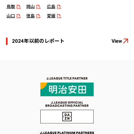
鳥取
岡山
広島
山口
徳島
愛媛
今治
福岡
北九州
鳥栖
長崎
熊本
2024年以前のレポート
View
大分
宮崎
鹿児島
琉球