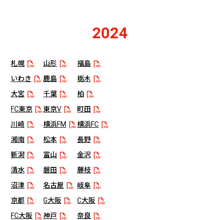
2024
札幌
山形
福島
いわき
鹿島
栃木
大宮
千葉
柏
FC東京
東京V
町田
川崎
横浜FM
横浜FC
湘南
松本
長野
新潟
富山
金沢
清水
磐田
藤枝
沼津
名古屋
岐阜
京都
G大阪
C大阪
FC大阪
神戸
奈良