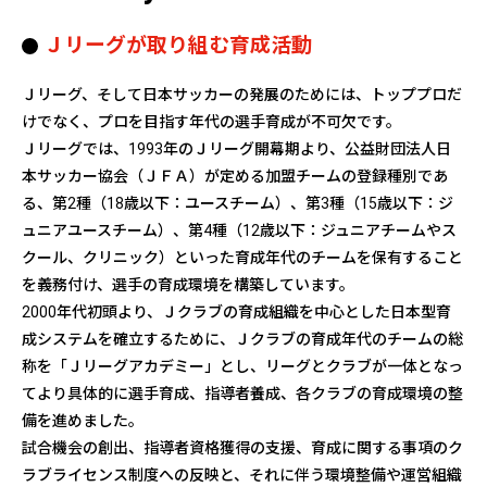
Ｊリーグが取り組む育成活動
Ｊリーグ、そして日本サッカーの発展のためには、トッププロだ
けでなく、プロを目指す年代の選手育成が不可欠です。
Ｊリーグでは、1993年のＪリーグ開幕期より、公益財団法人日
本サッカー協会（ＪＦＡ）が定める加盟チームの登録種別であ
る、第2種（18歳以下：ユースチーム）、第3種（15歳以下：ジ
ュニアユースチーム）、第4種（12歳以下：ジュニアチームやス
クール、クリニック）といった育成年代のチームを保有すること
を義務付け、選手の育成環境を構築しています。
2000年代初頭より、Ｊクラブの育成組織を中心とした日本型育
成システムを確立するために、Ｊクラブの育成年代のチームの総
称を「Ｊリーグアカデミー」とし、リーグとクラブが一体となっ
てより具体的に選手育成、指導者養成、各クラブの育成環境の整
備を進めました。
試合機会の創出、指導者資格獲得の支援、育成に関する事項のク
ラブライセンス制度への反映と、それに伴う環境整備や運営組織