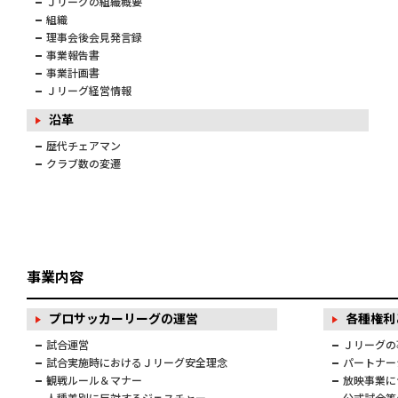
Ｊリーグの組織概要
組織
理事会後会見発言録
事業報告書
事業計画書
Ｊリーグ経営情報
沿革
歴代チェアマン
クラブ数の変遷
事業内容
プロサッカーリーグの運営
各種権利
試合運営
Ｊリーグの
試合実施時におけるＪリーグ安全理念
パートナー
観戦ルール＆マナー
放映事業に