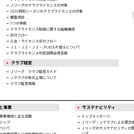
Ｊリーグのクラブライセンスの対象
2026特別シーズンのクラブライセンスの対象
審査項目
3つの等級
クラブライセンス制度に関する組織構成
交付フロー
入会・ライセンス交付フロー
Ｊ１・Ｊ２・Ｊ３・JFLの入れ替えについて
クラブライセンス判定説明会発言録
クラブ経営
Ｊリーグ クラブ経営ガイド
Ｊクラブの株式上場について
クラブ経営情報
と事業
サステナビリティ
事業構成と主な活動
トップメッセージ
シップ
Ｊリーグ・Ｊクラブによる理念
ついて
Ｊリーグのサステナビリティが取
ーマ