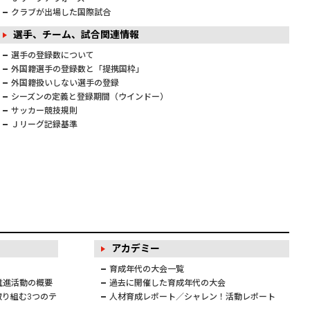
クラブが出場した国際試合
選手、チーム、試合関連情報
選手の登録数について
外国籍選手の登録数と「提携国枠」
外国籍扱いしない選手の登録
シーズンの定義と登録期間（ウインドー）
サッカー競技規則
Ｊリーグ記録基準
アカデミー
育成年代の大会一覧
推進活動の概要
過去に開催した育成年代の大会
り組む3つのテ
人材育成レポート／シャレン！活動レポート