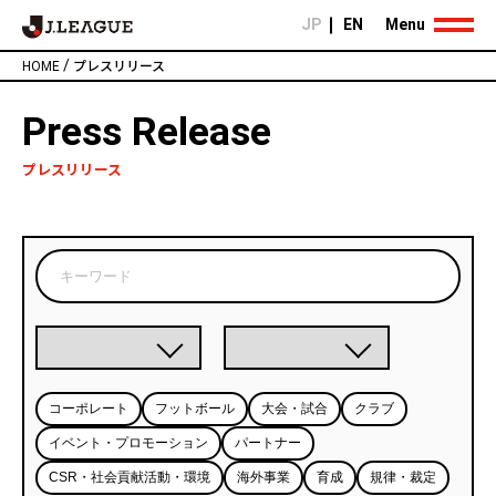
JP
EN
Menu
/
HOME
プレスリリース
Press Release
プレスリリース
コーポレート
フットボール
大会・試合
クラブ
イベント・プロモーション
パートナー
CSR・社会貢献活動・環境
海外事業
育成
規律・裁定