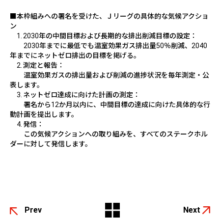
■本枠組みへの署名を受けた、Ｊリーグの具体的な気候アクショ
ン
1.
2030
年の中間目標および長期的な排出削減目標の設定：
2030
年までに最低でも温室効果ガス排出量
50
％削減、
2040
年までにネットゼロ排出の目標を掲げる。
2.
測定と報告：
温室効果ガスの排出量および削減の進捗状況を毎年測定・公
表します。
3.
ネットゼロ達成に向けた計画の測定：
署名から
12
か月以内に、中間目標の達成に向けた具体的な行
動計画を提出します。
4.
発信：
この気候アクションへの取り組みを、すべてのステークホル
ダーに対して発信します。
Prev
Next