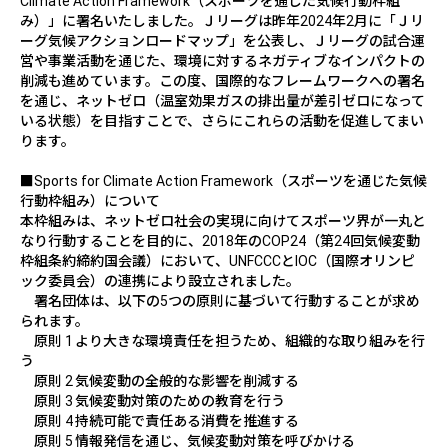
Climate Action Framework
（スポーツを通じた気候行動枠組
み）」に署名いたしました。Ｊリーグは昨年
2024
年
2
月に「Ｊリ
ーグ気候アクションロードマップ」を公表し、Ｊリーグの試合運
営や事業活動を通じた、環境に対するネガティブなインパクトの
削減も進めています。この度、国際的なフレームワークへの署名
を通じ、ネットゼロ（温室効果ガスの排出量が差引ゼロになって
いる状態）を目指すことで、さらにこれらの活動を促進してまい
ります。
■
Sports for Climate Action Framework
（スポーツを通じた気候
行動枠組み）について
本枠組みは、ネットゼロ社会の実現に向けてスポーツ界が一丸と
なり行動することを目的に、
2018
年の
COP24
（第
24
回気候変動
枠組条約締約国会議）において、
UNFCCC
と
IOC
（国際オリンピ
ック委員会）の連携により設立されました。
署名団体は、以下の
5
つの原則に基づいて行動することが求め
られます。
原則 1
より大きな環境責任を担うため、組織的な取り組みを行
う
原則 2
気候変動の全般的な影響を削減する
原則 3
気候変動対策のための教育を行う
原則 4
持続可能で責任ある消費を推進する
原則 5
情報発信を通じ、気候変動対策を呼びかける