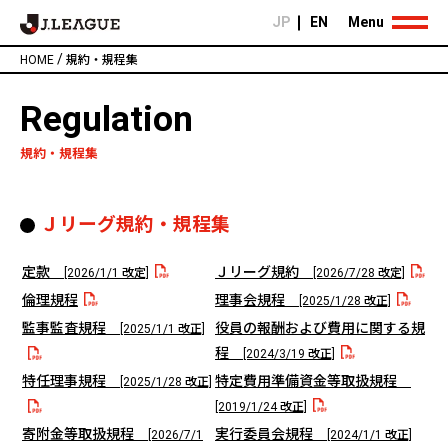
JP
EN
Menu
/
HOME
規約・規程集
Regulation
規約・規程集
Ｊリーグ規約・規程集
定款
Ｊリーグ規約
[2026/1/1 改定]
[2026/7/28 改定]
倫理規程
理事会規程
[2025/1/28 改正]
監事監査規程
役員の報酬および費用に関する規
[2025/1/1 改正]
程
[2024/3/19 改正]
特任理事規程
特定費用準備資金等取扱規程
[2025/1/28 改正]
[2019/1/24 改正]
寄附金等取扱規程
実行委員会規程
[2026/7/1
[2024/1/1 改正]