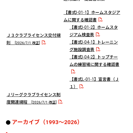
【書式I-01-1】ホームスタジア
ムに関する確認書
【書式I-01-2】ホームスタ
ジアム検査表
Ｊ３クラブライセンス交付規
【書式I-04-1】トレーニン
則
[2026/7/1 改正]
グ施設調査表
【書式I-04-2】トップチー
ムの練習場に関する確認書
【書式L-01-1】宣言書（Ｊ
１）
Ｊリーグクラブライセンス制
度関連規程
[2026/7/1 改正]
アーカイブ（1993～2026）