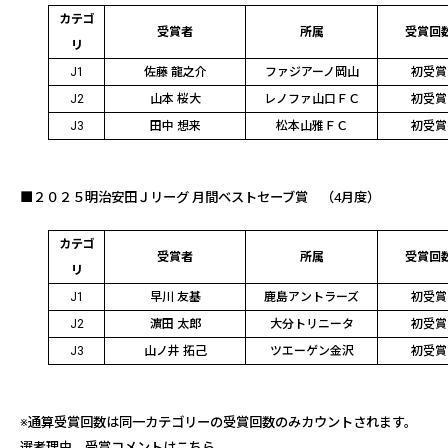
カテゴ
受賞者
所属
受賞回
リ
J1
佐藤 龍之介
ファジアーノ岡山
初受賞
J2
山本 桜大
レノファ山口ＦＣ
初受賞
J3
田中 想来
松本山雅ＦＣ
初受賞
■２０２５明治安田Ｊリーグ
月間ベストセーブ賞
（4月度）
カテゴ
受賞者
所属
受賞回
リ
J1
早川 友基
鹿島アントラーズ
初受賞
J2
濵田 太郎
大分トリニータ
初受賞
J3
山ノ井 拓己
ツエーゲン金沢
初受賞
※通算受賞回数は同一カテゴリーの受賞回数のみカウントされます。
選考理由、受賞コメントは
こちら