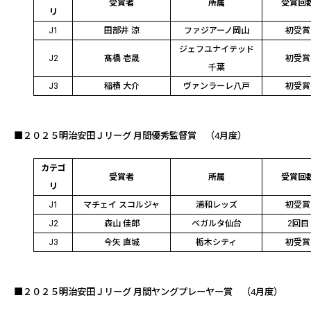
受賞者
所属
受賞回
リ
J1
田部井 涼
ファジアーノ岡山
初受賞
ジェフユナイテッド
J2
髙橋 壱晟
初受賞
千葉
J3
稲積 大介
ヴァンラーレ八戸
初受賞
■２０２５明治安田Ｊリーグ 月間優秀監督賞
（4月度）
カテゴ
受賞者
所属
受賞回
リ
J1
マチェイ スコルジャ
浦和レッズ
初受賞
J2
森山 佳郎
ベガルタ仙台
2
回目
J3
今矢 直城
栃木シティ
初受賞
■２０２５明治安田Ｊリーグ 月間ヤングプレーヤー賞
（4月度）