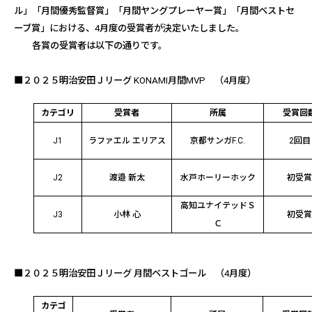
ル」「月間優秀監督賞」「月間ヤングプレーヤー賞」「月間ベストセ
ーブ賞」における、4
月度の
受賞者が決定いたしました。
各賞の受賞者は以下の通りです。
■２０２５明治安田Ｊリーグ
KONAMI
月間
MVP
（4月度）
カテゴリ
受賞者
所属
受賞回
J1
ラファエル エリアス
京都サンガ
F.C.
2
回目
J2
渡邉 新太
水戸ホーリーホック
初受
高知ユナイテッドＳ
J3
小林 心
初受
Ｃ
■
２０２５明治安田Ｊリーグ 月間ベストゴール
（4月度）
カテゴ