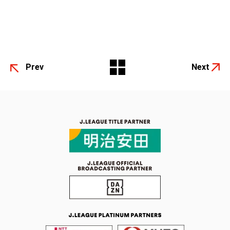
Prev
Next