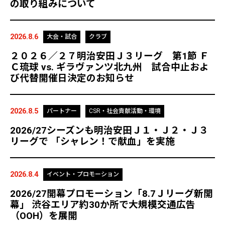
の取り組みについて
2026.8.6
大会・試合
クラブ
２０２６／２７明治安田Ｊ３リーグ 第1節 Ｆ
Ｃ琉球 vs. ギラヴァンツ北九州 試合中止およ
び代替開催日決定のお知らせ
2026.8.5
パートナー
CSR・社会貢献活動・環境
2026/27シーズンも明治安田Ｊ１・Ｊ２・Ｊ３
リーグで 「シャレン！で献血」を実施
2026.8.4
イベント・プロモーション
2026/27開幕プロモーション「8.7Ｊリーグ新開
幕」 渋谷エリア約30か所で大規模交通広告
（OOH）を展開