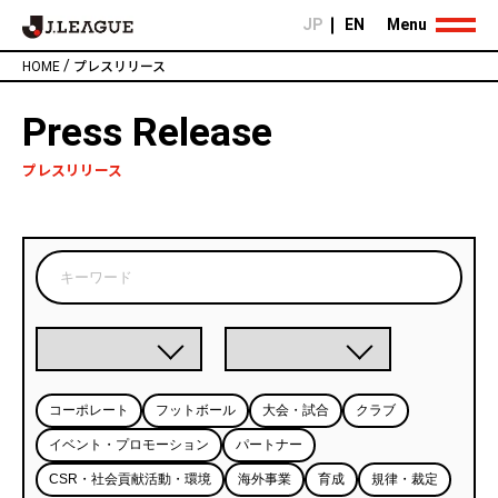
JP
EN
Menu
/
HOME
プレスリリース
Press Release
プレスリリース
コーポレート
フットボール
大会・試合
クラブ
イベント・プロモーション
パートナー
CSR・社会貢献活動・環境
海外事業
育成
規律・裁定