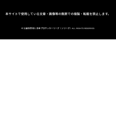
本サイトで使用している文章・画像等の無断での複製・転載を禁止します。
© 公益社団法人 日本プロサッカーリーグ（Ｊリーグ）ALL RIGHTS RESERVED.