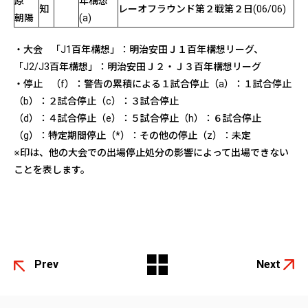
原
年構想
知
レーオフラウンド第２戦第２日(06/06)
朝陽
(a)
・大会 「J1百年構想」：明治安田Ｊ１百年構想リーグ、
「J2/J3百年構想」：明治安田Ｊ２・Ｊ３百年構想リーグ
・停止 （f）：警告の累積による１試合停止（a）：１試合停止
（b）：２試合停止（c）：３試合停止
（d）：４試合停止（e）：５試合停止（h）：６試合停止
（g）：特定期間停止（*）：その他の停止（z）：未定
※印は、他の大会での出場停止処分の影響によって出場できない
ことを表します。
Prev
Next