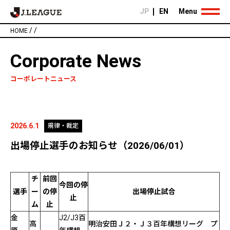
JP
EN
Menu
/
/
HOME
Corporate News
コーポレートニュース
2026.6.1
規律・裁定
出場停止選手のお知らせ（2026/06/01）
チ
前回
今回の停
選手
ー
の停
出場停止試合
止
ム
止
金
J2/J3百
高
明治安田Ｊ２・Ｊ３百年構想リーグ プ