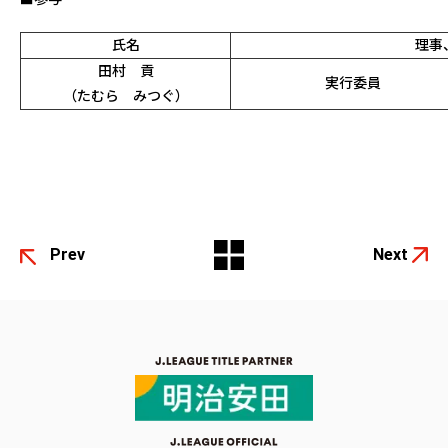
氏名
理事
田村 貢
実行委員
（たむら みつぐ）
Prev
Next