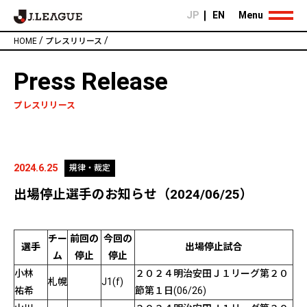
JP
EN
Menu
/
/
HOME
プレスリリース
Press Release
プレスリリース
2024.6.25
規律・裁定
出場停止選手のお知らせ（2024/06/25）
チー
前回の
今回の
選手
出場停止試合
ム
停止
停止
小林
２０２４明治安田Ｊ１リーグ第２０
札幌
J1(f)
祐希
節第１日(06/26)