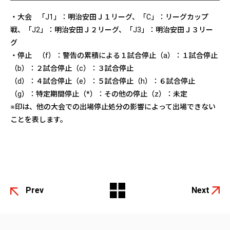
・大会 「J1」：明治安田Ｊ１リーグ、「C」：リーグカップ
戦、「J2」：明治安田Ｊ２リーグ、「J3」：明治安田Ｊ３リー
グ
・停止 （f）：警告の累積による１試合停止（a）：１試合停止
（b）：２試合停止（c）：３試合停止
（d）：４試合停止（e）：５試合停止（h）：６試合停止
（g）：特定期間停止（*）：その他の停止（z）：未定
※印は、他の大会での出場停止処分の影響によって出場できない
ことを表します。
Prev
Next