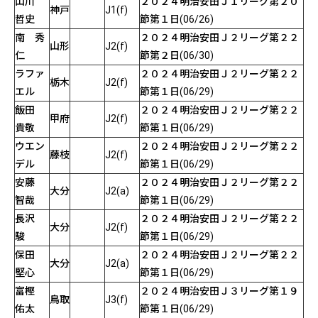
山川
２０２４明治安田Ｊ１リーグ第２０
神戸
J1(f)
哲史
節第１日(06/26)
南 秀
２０２４明治安田Ｊ２リーグ第２２
山形
J2(f)
仁
節第２日(06/30)
ラファ
２０２４明治安田Ｊ２リーグ第２２
栃木
J2(f)
エル
節第１日(06/29)
飯田
２０２４明治安田Ｊ２リーグ第２２
甲府
J2(f)
貴敬
節第１日(06/29)
ウエン
２０２４明治安田Ｊ２リーグ第２２
藤枝
J2(f)
デル
節第１日(06/29)
安藤
２０２４明治安田Ｊ２リーグ第２２
大分
J2(a)
智哉
節第１日(06/29)
長沢
２０２４明治安田Ｊ２リーグ第２２
大分
J2(f)
駿
節第１日(06/29)
保田
２０２４明治安田Ｊ２リーグ第２２
大分
J2(a)
堅心
節第１日(06/29)
富樫
２０２４明治安田Ｊ３リーグ第１９
鳥取
J3(f)
佑太
節第１日(06/29)