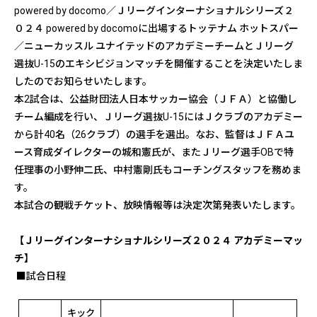
powered by docomo／Ｊリーグインターナショナルシリーズ２
０２４ powered by docomoに出場するトッテナム ホットスパー
／ニューカッスル ユナイテッドのアカデミーチームとＪリーグ
選抜U-15のエキシビジョンマッチを開催することを決定いたしま
したのでお知らせいたします。
本2試合は、公益財団法人日本サッカー協会（ＪＦＡ）と協働し
チーム編成を行い、Ｊリーグ選抜U-15にはＪクラブのアカデミー
から計40名（26クラブ）の選手を選出。なお、監督はＪＦＡユ
ース育成ダイレクターの城和憲氏が、またＪリーグ選手OBで特
任理事の小野伸二氏、中村憲剛氏もコーチングスタッフを務めま
す。
本試合の観戦チケット、放映情報等は決定次第発表いたします。
【Ｊリーグインターナショナルシリーズ２０２４ アカデミーマッ
チ】
■試合日程
キック