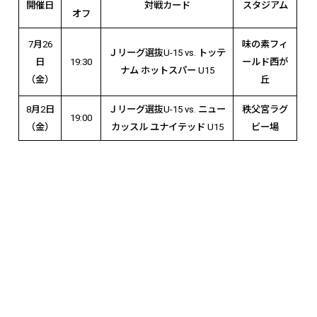
開催日
対戦カード
スタジアム
オフ
7
月
26
味の素フィ
Ｊリーグ選抜
U-15 vs.
トッテ
日
19:30
ールド
西が
ナム ホットスパー
U15
（金）
丘
8
月
2
日
Ｊリーグ選抜
U-15 vs.
ニュー
秩父宮ラグ
19:00
（金）
カッスル ユナイテッド
U15
ビー場