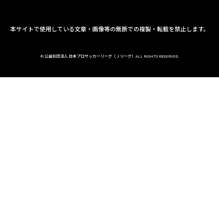
本サイトで使用している文章・画像等の無断での複製・転載を禁止します。
© 公益社団法人 日本プロサッカーリーグ（Ｊリーグ）ALL RIGHTS RESERVED.