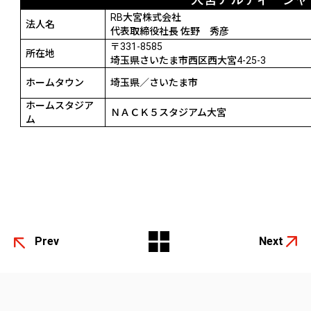
大宮アルディージャ
RB
大宮株式会社
法人名
代表取締役社長 佐野 秀彦
〒
331-8585
所在地
埼玉県さいたま市西区西大宮
4-25-3
ホームタウン
埼玉県／さいたま市
ホームスタジア
ＮＡＣＫ５スタジアム大宮
ム
Prev
Next