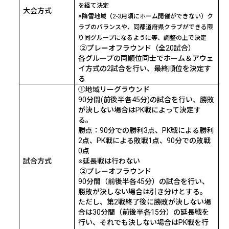
を経て決定
大会方式
※降雪地域（
2-3
月頃にホーム開催ができない）ク
ラブのバランスや、同都道府県クラブができる限
り同グループになるように等、調整の上で決定
②プレーオフラウンド（全
20
試合）
各グループの同順位同士でホーム＆アウェ
イ方式の
2
試合を行い、最終順位を決定す
る
①地域リーグラウンド
90
分間
(
前後半各
45
分
)
の試合を行い、勝敗
が決しない場合は
PK
戦によって決定す
る。
勝点：
90
分での勝利
3
点、
PK
戦による勝利
2
点、
PK
戦による敗戦
1
点、
90
分での敗戦
0
点
試合方式
※延長戦は行わない
②プレーオフラウンド
90
分間（前後半各
45
分）の試合を行い、
勝敗が決しない場合は引き分けとする。
ただし、第
2
戦終了後に勝敗が決しない場
合は
30
分間（前後半各
15
分）の延長戦を
行い、それでも決しない場合は
PK
戦を行