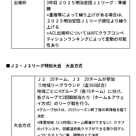
出場枠
3
枠目
:
２０２５明治安田Ｊ１リーグ：準優
勝
※重複等によって繰り上げがある場合は、
２０２５明治安田Ｊ１リーグ順位より繰り
上げる
※
ACL
出場枠については
AFC
クラブコンペ
ティションランキングによって変動の可能
性あり
■Ｊ２・Ｊ３リーグ特別大会 大会方式
Ｊ２
20
チーム、Ｊ３
20
チームが参加
①地域リーグラウンド（全
360
試合）
地域ごとに
4
グループ（各
10
チーム）に分け、
各グループで
2
回戦総当たり（ホーム＆アウェ
イ方式）のリーグ戦を行う。
※グループ分けは、
2025
シーズン終了後の昇降格を経て
決定
※降雪地域（
2-3
月頃にホーム開催ができない）クラブ
大会方式
のバランスや、同都道府県クラブができる限り同グル
ープになるように等、調整の上で決定