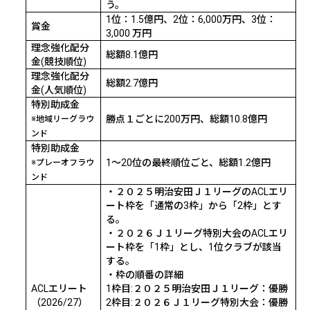
う。
1
位：
1.5
億円、
2
位：
6,000
万円、
3
位：
賞金
3,000
万円
理念強化配分
総額
8.1
億円
金
(
競技順位
)
理念強化配分
総額
2.7
億円
金
(
人気順位
)
特別助成金
勝点１ごとに
200
万円、総額
10.8
億円
※地域リーグラウ
ンド
特別助成金
1
～
20
位の最終順位ごと、総額
1.2
億円
※プレーオフラウ
ンド
・２０２５明治安田Ｊ１リーグの
ACL
エリ
ート枠を「通常の
3
枠」から「
2
枠」とす
る。
・２０２６Ｊ１リーグ特別大会の
ACL
エリ
ート枠を「
1
枠」とし、
1
位クラブが該当
する。
・枠の順番の詳細
ACL
エリート
1
枠目
:
２０２５明治安田Ｊ１リーグ：優勝
（
2026/27
）
2
枠目
:
２０２６Ｊ１リーグ特別大会：優勝