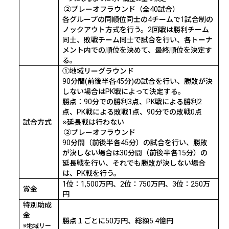
②プレーオフラウンド（全
40
試合）
各グループの同順位同士の
4
チームで
1
試合制の
ノックアウト方式を行う。
2
回戦は勝利チーム
同士、敗戦チーム同士で試合を行い、各トーナ
メント内での順位を決めて、最終順位を決定す
る。
①地域リーグラウンド
90
分間
(
前後半各
45
分
)
の試合を行い、勝敗が決
しない場合は
PK
戦によって決定する。
勝点：
90
分での勝利
3
点、
PK
戦による勝利
2
点、
PK
戦による敗戦
1
点、
90
分での敗戦
0
点
試合方式
※延長戦は行わない
②プレーオフラウンド
90
分間（前後半各
45
分）の試合を行い、勝敗
が決しない場合は
30
分間（前後半各
15
分）の
延長戦を行い、それでも勝敗が決しない場合
は、
PK
戦を行う。
1
位：
1,500
万円、
2
位：
750
万円、
3
位：
250
万
賞金
円
特別助成
金
勝点１ごとに
50
万円、総額
5.4
億円
※地域リー