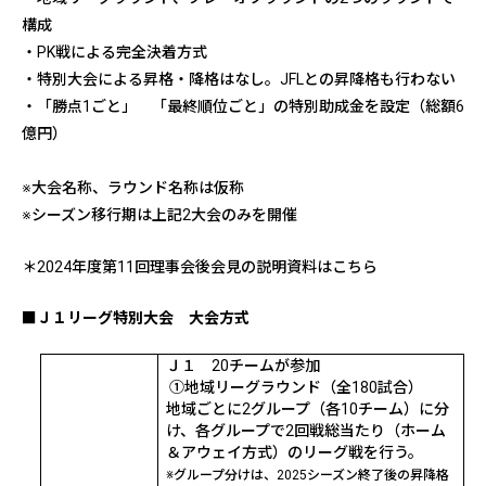
構成
・PK戦による完全決着方式
・特別大会による昇格・降格はなし。JFLとの昇降格も行わない
・「勝点1ごと」 「最終順位ごと」の特別助成金を設定（総額6
億円）
※大会名称、ラウンド名称は仮称
※シーズン移行期は上記2大会のみを開催
＊
2024
年度第
11
回理事会後会見の説明資料は
こちら
■Ｊ１リーグ特別大会 大会方式
Ｊ１
20
チームが参加
①地域リーグラウンド（全
180
試合）
地域ごとに
2
グループ（各
10
チーム）に分
け、各グループで
2
回戦総当たり（ホーム
＆アウェイ方式）のリーグ戦を行う。
※グループ分けは、
2025
シーズン終了後の昇降格