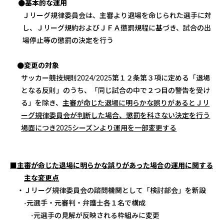
●基本的な運用
Ｊリーグ規律委員会は、主審より退場を命じられた選手に対
し、Ｊリーグ規約およびＪＦＡ懲罰規程に基づき、試合の出
場停止等の懲罰の決定を行う
●変更の対象
サッカー競技規則
2024/2025
第１２条第３項に定める「退場
となる反則」のうち、「同じ試合の中で２つ目の警告を受け
る」を除き、
主審が命じた退場に明らかな誤りがあるとＪリ
ーグ規律委員会が判断した場合、懲罰を科さない決定を行う
場面につき
2025
シーズンより運用を一部変更する
■主審が命じた退場に明らかな誤りがあった場合の運用に関する
主な変更点
・Ｊリーグ規律委員会の諮問機関として「検討部会」を新設
‐元選手・元審判・弁護士各１名で構成
‐元選手の見解が反映される枠組みに変更