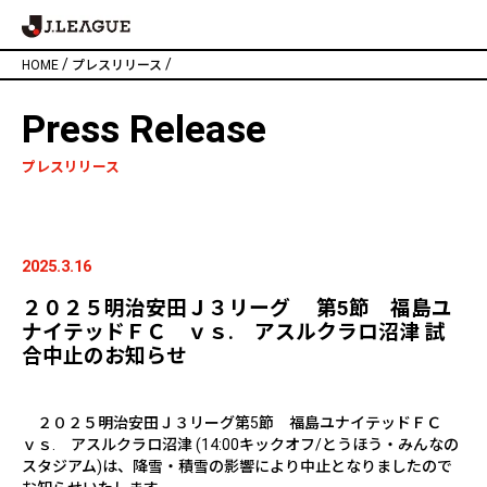
/
/
HOME
プレスリリース
Press Release
プレスリリース
2025.3.16
２０２５明治安田Ｊ３リーグ 第5節 福島ユ
ナイテッドＦＣ ｖｓ. アスルクラロ沼津 試
合中止のお知らせ
２０２５明治安田Ｊ３リーグ第
5
節 福島ユナイテッドＦＣ
ｖｓ
.
アスルクラロ沼津
(14:00
キックオフ
/
とうほう・みんなの
スタジアム
)
は、降雪・積雪の影響により中止となりましたので