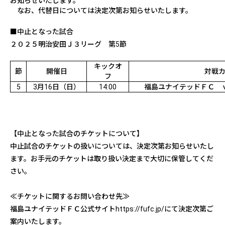
お知らせいたします。
なお、代替日については決定次第お知らせいたします。
■中止となった試合
２０２５明治安田Ｊ３リーグ 第
5
節
キックオ
節
開催日
対戦
フ
5
3
月
16
日（日）
14:00
福島ユナイテッドＦＣ 
【中止となった試合のチケットについて】
中止試合のチケットの扱いについては、決定次第お知らせいたし
ます。お手元のチケットは取り扱い決定まで大切に保管してくだ
さい。
≪チケットに関するお問い合わせ先≫
福島ユナイテッドＦＣ公式サイト
https://fufc.jp/
にて決定次第ご
案内いたします。