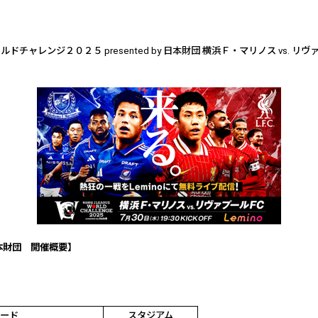
！
ールドチャレンジ２０２５
presented by
日本財団 横浜Ｆ・マリノス
vs.
リヴ
本財団 開催概要】
カード
スタジアム