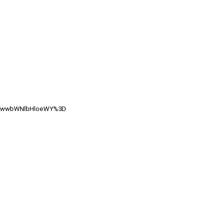
X2wwbWNlbHloeWY%3D