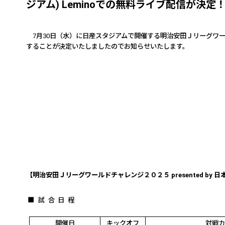
ジアム) Leminoでの無料ライブ配信が決定
7
月
30
日（水）に日産スタジアムで開催する明治安田Ｊリーグワ
することが決定いたしましたのでお知らせいたします。
【明治安田Ｊリーグワールドチャレンジ２０２５
presented by
日
■
試合日程
開催日
キックオフ
対戦