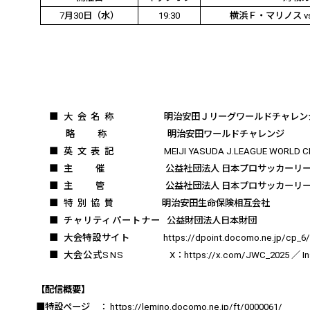
7
月
30
日（水）
19:30
横浜Ｆ・マリノス
v
■
大会名称
明治安田Ｊリーグワールドチャレン
略称
明治安田ワールドチャレンジ
■
英文表記
MEIJI YASUDA J.LEAGUE WORLD CH
■
主催
公益社団法人 日本プロサッカーリ
■
主管
公益社団法人 日本プロサッカーリ
■
特別協賛
明治安田生命保険相互会社
■
チャリティパートナー
公益財団法人日本財団
■
大会特設サイト
https://dpoint.docomo.ne.jp/cp_6
■
大会公式
SNS
X
：
https://x.com/JWC_2025
／
I
【配信概要】
■特設ページ ：
https://lemino.docomo.ne.jp/ft/0000061/