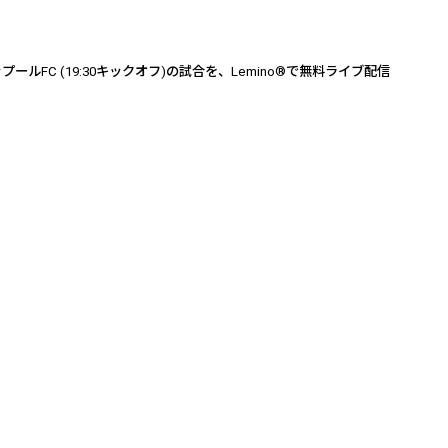
ァプール
FC (19:30
キックオフ
)
の試合を、
Lemino®
で無料ライブ配信