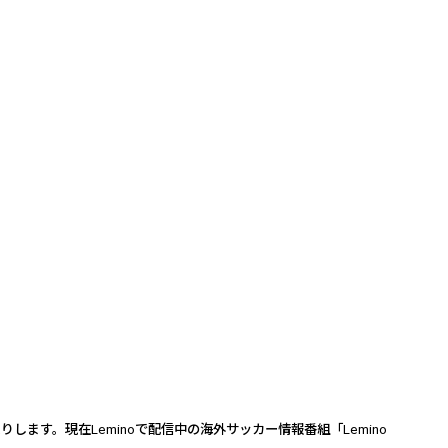
送りします。現在
Lemino
で配信中の海外サッカー情報番組「
Lemino