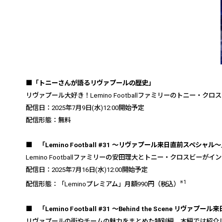
■「トニーさんが語るリヴァプールの歴史」
リヴァプール大好き！
Lemino Football
ファミリーのトニー・クロス
配信日：
2025
年
7
月
9
日
(
水
)12:00
開始予定
配信形態：無料
■ 「
Lemino Football #31
〜リヴァプール来日直前スペシャル〜
Lemino Football
ファミリーの安田理大と
トニー・クロスビー
がイン
配信日：
2025
年
7
月
16
日
(
水
)12:00
開始予定
※
1
配信形態：「
Lemino
プレミアム」月額
990
円（税込）
■ 「
Lemino Football #31
〜
Behind the Scene
リヴァプール来
リヴァプールの街やチームの魅力をまとめた特別編。本編では紹介