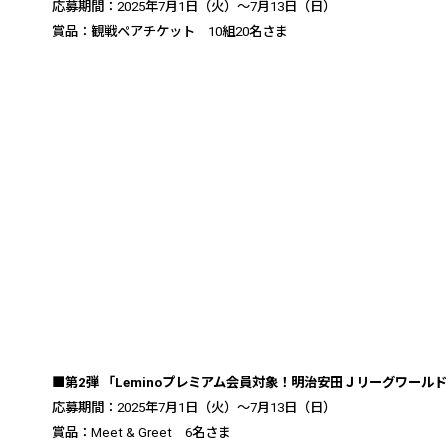
応募期間：
2025
年
7
月
1
日（火）～
7
月
13
日（日）
賞品：観戦ペアチケット
10
組
20
名さま
■第
2
弾 「
Lemino
プレミアム会員対象！明治安田Ｊリーグワールド
応募期間：
2025
年
7
月
1
日（火）～
7
月
13
日（日）
賞品：
Meet & Greet
6
名さま