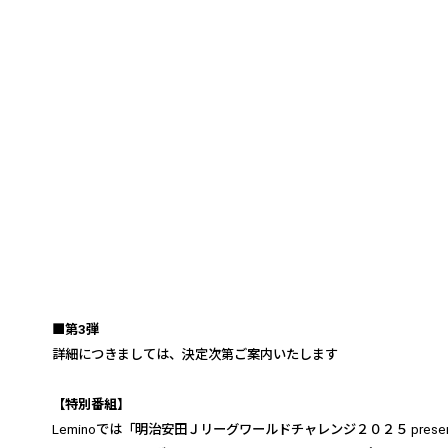
■第
3
弾
詳細につきましては、決定次第ご案内いたします
【特別番組】
Lemino
では
「明治安田Ｊリーグワールドチャレンジ２０２５
prese