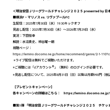
＜明治安田Ｊリーグワールドチャレンジ２０２５
presented by
日
■横浜
F
・マリノス
vs.
リヴァプール
FC
生配信：
2025
年
7
月
30
日（水）
19:30
キックオフ
見逃し配信：
2025
年
7
月
30
日（水）～
2026
年
7
月
29
日（水）
実況：下田恒幸
解説：水沼貴史、柿谷曜一朗
視聴ページ：
https://lemino.docomo.ne.jp/home/recommend/genre/2-
※ライブ配信は無料でご視聴いただけます。
®
※ご視聴には「
d
アカウント
」（無料）のログインが必要です。
※見逃し配信について、
2025
年
8
月
31
日（日）以降は月額
990
円（税
【プレゼントキャンペーン】
各キャンペーンの詳細はこちら：
https://lemino.docomo.ne.jp
■第
1
弾 「明治安田Ｊリーグワールドチャレンジ２０２５ チケッ