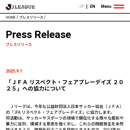
JP
EN
Menu
/
/
HOME
プレスリリース
Press Release
プレスリリース
2025.9.1
「ＪＦＡ リスペクト・フェアプレーデイズ ２０
２５」への協力について
Ｊリーグは、今年も公益財団法人日本サッカー協会（ＪＦＡ）
の「
JFA
リスペクト・フェアプレーデイズ」に協力します。
同活動は、サッカーやスポーツの現場で顕在化する様々な差別や
暴力に反対、撲滅する意思を強く示し、これらの問題発生を未然
防止するよう、啓発を行うことを目的とするもので、
2014
年か