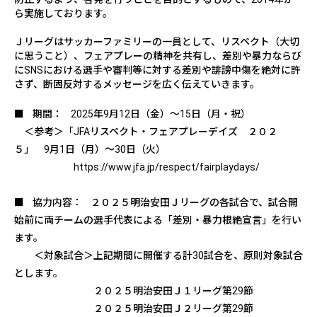
ら実施しております。
Ｊリーグはサッカーファミリーの一員として、リスペクト（大切
に思うこと）、フェアプレーの精神を共有し、差別や暴力ならび
に
SNS
における選手や審判等に対する差別や誹謗中傷を絶対に許
さず、断固反対するメッセージを広く伝えていきます。
■ 期間： 2025年9月12日（金）～15日（月・祝）
＜参考＞「JFAリスペクト・フェアプレーデイズ ２０２
５」 9月1日（月）～30日（火）
https://www.jfa.jp/respect/fairplaydays/
■ 協力内容： ２０２５明治安田Ｊリーグの各試合で、試合開
始前に両チームの選手代表による「差別・暴力根絶宣言」を行い
ます。
＜対象試合＞上記期間に開催する計30試合を、原則対象試合
とします。
２０２５明治安田Ｊ１リーグ第29節
２０２５明治安田Ｊ２リーグ第29節