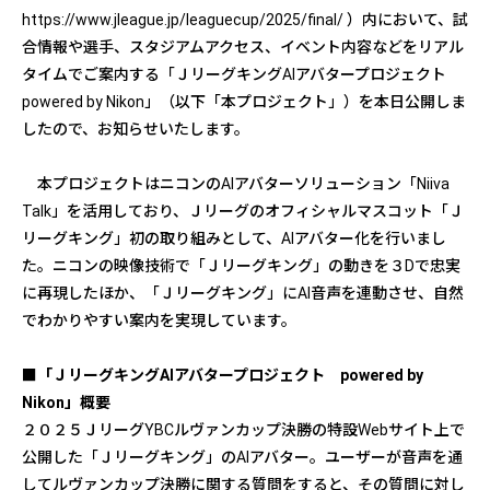
https://www.jleague.jp/leaguecup/2025/final/
）内において、試
合情報や選手、スタジアムアクセス、イベント内容などをリアル
タイムでご案内する「ＪリーグキングAIアバタープロジェクト
powered by Nikon」（以下「本プロジェクト」）を本日公開しま
したので、お知らせいたします。
本プロジェクトはニコンのAIアバターソリューション「Niiva
Talk」を活用しており、Ｊリーグのオフィシャルマスコット「Ｊ
リーグキング」初の取り組みとして、AIアバター化を行いまし
た。ニコンの映像技術で「Ｊリーグキング」の動きを３Dで忠実
に再現したほか、「Ｊリーグキング」にAI音声を連動させ、自然
でわかりやすい案内を実現しています。
■「ＪリーグキングAIアバタープロジェクト powered by
Nikon」概要
２０２５ＪリーグYBCルヴァンカップ決勝の特設Webサイト上で
公開した「Ｊリーグキング」のAIアバター。ユーザーが音声を通
してルヴァンカップ決勝に関する質問をすると、その質問に対し