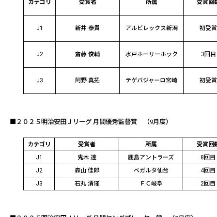
カテゴリ
受賞者
所属
受賞回
J1
新井 泰貴
アルビレックス新潟
初受
J2
齋藤 俊輔
水戸ホーリーホック
3回目
J3
阿野 真拓
テゲバジャーロ宮崎
初受
■２０２５明治安田Ｊリーグ 月間優秀監督賞
（9月度）
カテゴリ
受賞者
所属
受賞回
J1
鬼木 達
鹿島アントラーズ
8回目
J2
森山 佳郎
ベガルタ仙台
4回目
J3
石丸 清隆
ＦＣ岐阜
2
回目