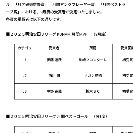
ル」「月間優秀監督賞」「月間ヤングプレーヤー賞」「月間ベストセ
ーブ賞」における、9月度の受賞者が決定いたしました。
各賞の受賞者は以下の通りです。
■２０２５明治安田Ｊリーグ
KONAMI
月間
MVP
（9月度）
カテゴリ
受賞者
所属
受賞回
J1
伊藤 達哉
川崎フロンターレ
初受
J2
西川 潤
サガン鳥栖
初受
J3
中野 克哉
栃木ＳＣ
初受
■
２０２５明治安田Ｊリーグ 月間ベストゴール
（9月度）