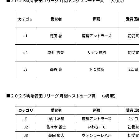
■２０２５明治安田Ｊリーグ 月間ヤングプレーヤー賞
（9月度）
カテゴリ
受賞者
所属
受賞回
J1
徳田 誉
鹿島アントラーズ
初受賞
J2
新川 志音
サガン鳥栖
初受賞
J3
西谷 亮
ＦＣ岐阜
2回目
■２０２５明治安田Ｊリーグ
月間ベストセーブ賞
（9月度）
カテゴリ
受賞者
所属
受賞回
J1
早川 友基
鹿島アントラーズ
2回目
J2
佐々木 雅士
いわきＦＣ
初受賞
J3
蓑田 広大
ヴァンラーレ八戸
初受賞