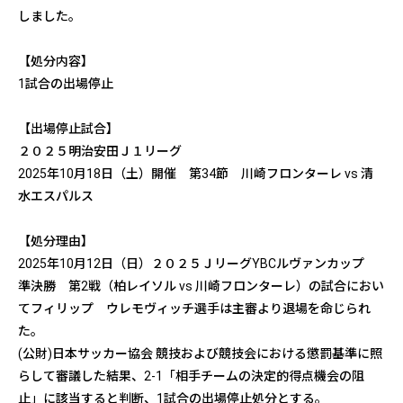
しました。
【処分内容】
1試合の出場停止
【出場停止試合】
２０２５明治安田Ｊ１リーグ
2025年10月18日（土）開催 第34節 川崎フロンターレ vs 清
水エスパルス
【処分理由】
2025年10月12日（日）２０２５ＪリーグYBCルヴァンカップ
準決勝 第2戦（柏レイソル vs 川崎フロンターレ）の試合におい
てフィリップ ウレモヴィッチ選手は主審より退場を命じられ
た。
(公財)日本サッカー協会 競技および競技会における懲罰基準に照
らして審議した結果、2-1「相手チームの決定的得点機会の阻
止」に該当すると判断、1試合の出場停止処分とする。