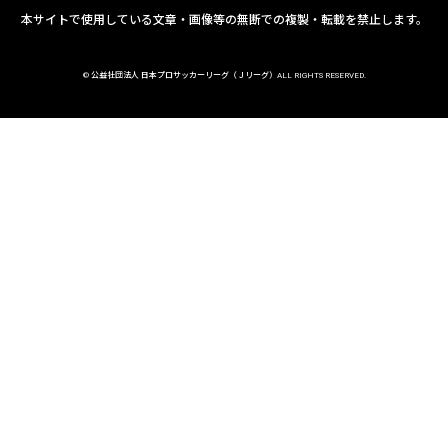
本サイトで使用している文章・画像等の無断での複製・転載を禁止します。
© 公益社団法人 日本プロサッカーリーグ（Ｊリーグ）ALL RIGHTS RESERVED.