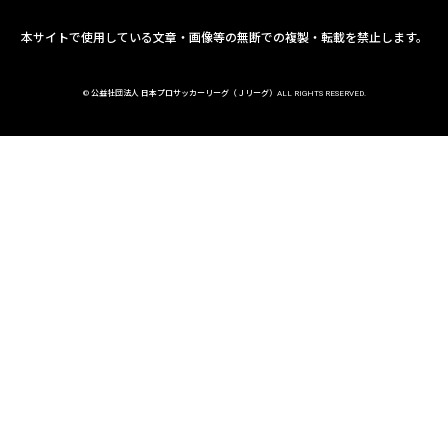
本サイトで使用している文章・画像等の無断での複製・転載を禁止します。
© 公益社団法人 日本プロサッカーリーグ（Ｊリーグ）ALL RIGHTS RESERVED.