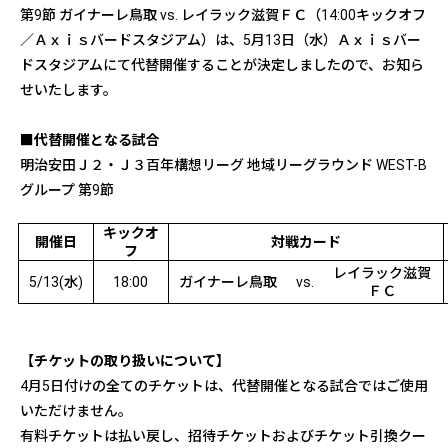
第9節 ガイナーレ鳥取 vs. レイラック滋賀ＦＣ（14:00キックオフ
／Ａｘｉｓバードスタジアム）は、5月13日（水）Ａｘｉｓバー
ドスタジアムにて代替開催することが決定しましたので、お知ら
せいたします。
■代替開催となる試合
明治安田Ｊ２・Ｊ３百年構想リーグ 地域リーグラウンド WEST-B
グループ 第9節
キックオ
開催日
対戦カード
フ
レイラック滋賀
5/13(
水
)
18:00
ガイナーレ鳥取
vs.
ＦＣ
【チケットの取り扱いについて】
4月5日付けの全てのチケットは、代替開催となる試合ではご使用
いただけません。
有料チケットは払い戻し、招待チケットおよびチケット引換クー