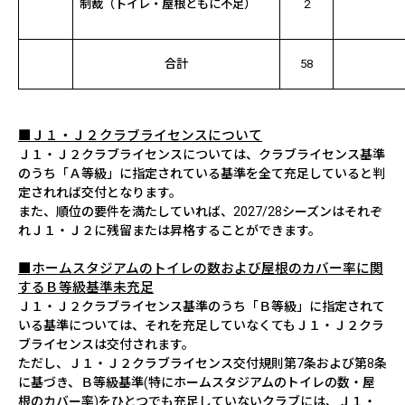
制裁（トイレ・屋根ともに不足）
2
合計
58
■Ｊ１・Ｊ２クラブライセンスについて
Ｊ１・Ｊ２クラブライセンスについては、クラブライセンス基準
のうち「Ａ等級」に指定されている基準を全て充足していると判
定されれば交付となります。
また、順位の要件を満たしていれば、
2027/28
シーズンはそれぞ
れＪ１・Ｊ２に残留または昇格することができます。
■ホームスタジアムのトイレの数および屋根のカバー率に関
するＢ等級基準未充足
Ｊ１・Ｊ２クラブライセンス基準のうち「Ｂ等級」に指定されて
いる基準については、それを充足していなくてもＪ１・Ｊ２クラ
ブライセンスは交付されます。
ただし、Ｊ１・Ｊ２クラブライセンス交付規則第
7
条および第
8
条
に基づき、Ｂ等級基準
(
特にホームスタジアムのトイレの数・屋
根のカバー率
)
をひとつでも充足していないクラブには、Ｊ１・