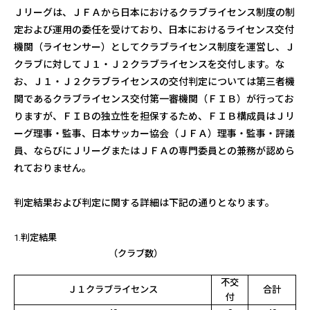
Ｊリーグは、ＪＦＡから日本におけるクラブライセンス制度の制
定および運用の委任を受けており、日本におけるライセンス交付
機関（ライセンサー）としてクラブライセンス制度を運営し、Ｊ
クラブに対してＪ１・Ｊ２クラブライセンスを交付します。な
お、Ｊ１・Ｊ２クラブライセンスの交付判定については第三者機
関であるクラブライセンス交付第一審機関（ＦＩＢ）が行ってお
りますが、ＦＩＢの独立性を担保するため、ＦＩＢ構成員はＪリ
ーグ理事・監事、日本サッカー協会（ＪＦＡ）理事・監事・評議
員、ならびにＪリーグまたはＪＦＡの専門委員との兼務が認めら
れておりません。
判定結果および判定に関する詳細は下記の通りとなります。
1.判定結果
（クラブ数）
不交
Ｊ１クラブライセンス
合計
付