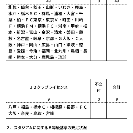
49
0
49
札幌・仙台・秋田・山形・いわき・鹿島・
水戸・栃木ＳＣ・群馬・浦和・大宮・千
葉・柏・ＦＣ東京・東京Ｖ・町田・川崎
Ｆ・横浜ＦＭ・横浜
ＦＣ
・湘南・甲府・松
本・新潟・富山・金沢・清水・磐田・藤
-
枝・名古屋・岐阜・京都・Ｇ大阪・Ｃ大
阪・神戸・岡山・広島・山口・讃岐・徳
島・愛媛・今治・福岡・北九州・鳥栖・長
崎・熊本・大分・鹿児島・琉球
不交
Ｊ２クラブライセンス
合計
付
9
0
9
八戸・福島・栃木Ｃ・相模原・長野・ＦＣ
大阪・奈良・鳥取・宮崎
２．スタジアムに関するＢ等級基準の充足状況