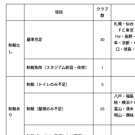
クラブ
項目
数
札幌・仙台
ＦＣ東京
FM・長野
基準充足
30
阜・京都・
制裁な
口・徳島
し
制裁免除（スタジアム新設・改修）
1
制裁（トイレのみ不足）
0
八戸・福島
柏・横浜Ｆ
制裁あ
制裁（屋根のみ不足）
25
富山・清水
り
岡山・讃岐