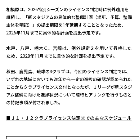
相模原は、
2026
特別シーズンのライセンス判定時に例外適用を
継続し、「新スタジアムの具体的な整備計画（場所、予算、整備
主体を明記）」の提出期限を
1
年延期することとなったため、
2026
年
11
月までに具体的な計画を提出予定です。
水戸、八戸、栃木Ｃ、宮崎は、例外規定２を用いて昇格した
ため、
2028
年
11
月までに具体的な計画を提出予定です。
秋田、鹿児島、琉球の
3
クラブは、今回のライセンス判定では、
いずれの地域においても昨年から一定の進捗の確認が認められた
ことからクラブライセンス交付となったが、Ｊリーグが新スタジ
アム整備に向けた進捗状況について随時ヒアリングを行うものと
の特記事項が付されました。
■Ｊ１・Ｊ２クラブライセンス決定までの主なスケジュール