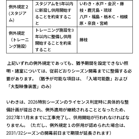
スタジアムを
5
年以内
いわき・水戸・金沢・藤
例外規定２
に新設し供用開始す
枝・鹿児島・琉球
(
スタジア
ることを約束するこ
八戸・
福島・栃木Ｃ・相模
ム
)
と
原・奈良・宮崎
トレーニング施設を
3
例外規定
年以内に整備し供用
（トレーニ
藤枝
開始することを約束
ング施設）
すること
上記いずれの例外規定であっても、猶予期間を設定できない照
明・諸室については、従前どおりシーズン開幕までに整備する必
要があります。（猶予が可能な項目は、「入場可能数」および
「大型映像装置」のみ）
いわきは、
2026
特別シーズンのライセンス判定時に具体的な整
備計画が提出され、例外適用が継続されることとなったため、
2027
年
11
月末までに工事完了し、供用開始が行われなければな
りません。（ただし、例外規定１の併用が認められた場合は、
2031/32
シーズンの開幕前日まで期限が延長されます）