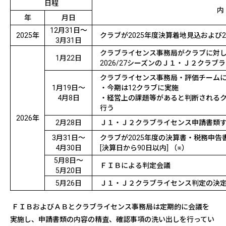
日程
内
年
月日
12
月
31
日～
2025
年
クラブが
2025
年度決算着地見込および
3
月3
1
日
クラブライセンス事務局がクラブに対
1
月
22
日
2026/27
シーズンのＪ１・Ｊ２クラブラ
クラブライセンス事務局・評価チーム
1
月
19
日～
・今期は
12
クラブに実施
4
月8日
・経営上の課題等があると判断される
行う
2026
年
2
月28日
Ｊ１・Ｊ２クラブライセンス申請書類
3
月31日～
クラブが2025年度の決算書・税務申
4
月
30
日
[決算日から90日以内] （※）
5
月8日～
ＦＩＢによる判定会議
5
月20日
5
月
26
日
Ｊ１・Ｊ２クラブライセンス判定の決
ＦＩＢおよびＡＢとクラブライセンス事務局は定期的に会議を
実施し、申請書類の内容の精査、確認事項の洗い出しを行ってい