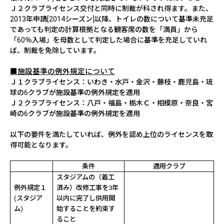
Ｊ２クラブライセンス交付と同時に制裁が科され得ます。また、
2013
年申請
[2014
シーズン
]
以降、トイレの数について基準未充足
であっても判定の計算根拠となる観客席の数を「満員」から
「
60
％入場」を母数として判定した場合に基準を充足していれ
ば、制裁を免除しています。
■施設基準の例外規定について
Ｊ１クラブライセンス：いわき・水戸・金沢・藤枝・鹿児島・琉
球の
6
クラブが施設基準の例外規定を適用
Ｊ２クラブライセンス：八戸・福島・栃木Ｃ・相模原・奈良・宮
崎の6クラブが施設基準の例外規定を適用
以下の要件を満たしていれば、例外を認め上位のライセンスを取
得可能となります。
条件
適用クラブ
スタジアムの（着工
例外規定１
済み）改修工事を
3
年
(
スタジア
以内に完了し供用開
ム
)
始することを約束す
ること