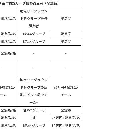
グ百年構想リーグ最多得点者（記念品）
地域リーグラウン
+
記念品
/
名
ド各グループ最多
記念品
得点者
+
記念品
/
名
1
名
×4
グループ
記念品
+
記念品
/
名
1
名
×4
グループ
記念品
+
記念品
/
名
-
-
-
-
-
地域リーグラウン
円
+
記念品
/
ド各グループの反
50
万円
+
記念品
/
ーム
則ポイント最少チ
チーム
ーム※
+
記念品
/
名
1
名※
×4
グループ
記念品
+
記念品
/
名
1
名
25
万円
+
記念品
/
名
+
記念品
/
名
1
名
×4
グループ
10
万円
+
記念品
/
名