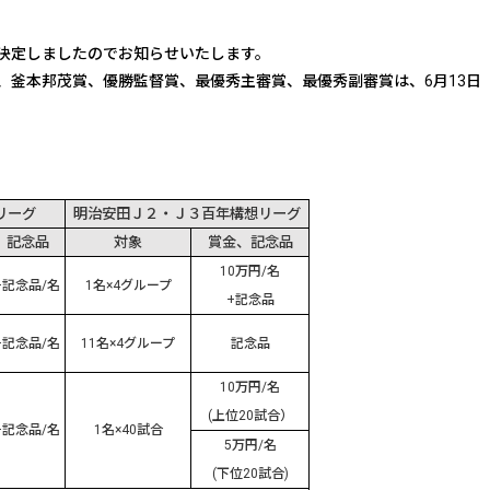
決定しましたのでお知らせいたします。
釜本邦茂賞、優勝監督賞、最優秀主審賞、最優秀副審賞は、6月13日
リーグ
明治安田Ｊ２・Ｊ３百年構想リーグ
、記念品
対象
賞金、記念品
10
万円
/
名
+
記念品
/
名
1
名
×4
グループ
+
記念品
+
記念品
/
名
11
名
×4
グループ
記念品
10
万円
/
名
(
上位
20
試合）
+
記念品
/
名
1
名
×40
試合
5
万円
/
名
(
下位
20
試合
)