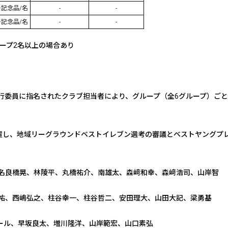
+
記念品
/
名
-
-
+
記念品
/
名
-
-
ープ2名以上の場合あり
行委員に指名されたクラブ担当者により、グループ（全6グループ）ご
設置し、地域リーグラウンドベストイレブン選考の審議とベストヤングプ
名良橋晃、林陵平、丸橋祐介、南雄太、森﨑和幸、森﨑浩司、山岸智
祐、西嶋弘之、柱谷幸一、柱谷哲二、安田理大、山田大記、梁勇基
ール、早坂良太、増川隆洋、山岸範宏、山口素弘