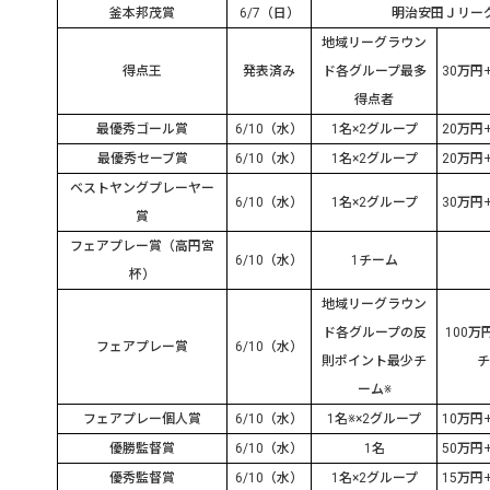
釜本邦茂賞
6/7
（日）
明治安田Ｊリー
地域リーグラウン
得点王
発表済み
ド各グループ最多
30
万円
得点者
最優秀ゴール賞
6/10
（水）
1
名
×2
グループ
20
万円
最優秀セーブ賞
6/10
（水）
1
名
×2
グループ
20
万円
ベストヤングプレーヤー
6/10
（水）
1
名
×2
グループ
30
万円
賞
フェアプレー賞（高円宮
6/10
（水）
1
チーム
杯）
地域リーグラウン
ド各グループの反
100
万
フェアプレー賞
6/10
（水）
則ポイント最少チ
チ
ーム※
フェアプレー個人賞
6/10
（水）
1
名※
×2
グループ
10
万円
優勝監督賞
6/10
（水）
1
名
50
万円
優秀監督賞
6/10
（水）
1
名
×2
グループ
15
万円