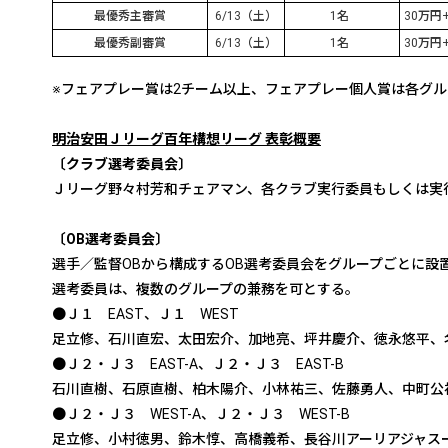
最優秀主審賞
6/13
（土）
1
名
30
万円
最優秀副審賞
6/13
（土）
1
名
30
万円
※フェアプレー賞は2チーム以上、フェアプレー個人賞は各グル
明治安田Ｊリーグ百年構想リーグ 表彰概要
〔クラブ選考委員会〕
Ｊリーグ野々村芳和チェアマン、各クラブ実行委員もしくは実
〔OB選考委員会〕
選手／監督OBから構成するOB選考委員会をグループごとに
選考委員は、複数のグループの兼務を可とする。
●Ｊ１ EAST、Ｊ１ WEST
足立修、石川直宏、太田宏介、加地亮、坪井慶介、徳永悠平、
●Ｊ２・Ｊ３ EAST-A、Ｊ２・Ｊ３ EAST-B
石川直樹、石原直樹、柏木陽介、小林祐三、佐藤勇人、中町公
●Ｊ２・Ｊ３ WEST-A、Ｊ２・Ｊ３ WEST-B
足立修、小村徳男、鈴木惇、高橋義希、長谷川アーリアジャス