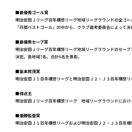
■最優秀ゴール賞
明治安田Ｊリーグ百年構想リーグ地域リーグラウンドの全ゴー
「月間ベストゴール」の中から、クラブ選考委員会によって決
■最優秀セーブ賞
明治安田Ｊリーグ百年構想リーグ地域リーグラウンドのセーブ
決定。各地域1名、合計6名を表彰。
■釜本邦茂賞
明治安田Ｊ１百年構想リーグと明治安田Ｊ２・Ｊ３百年構想リ
■得点王
明治安田Ｊリーグ百年構想リーグ 地域リーグラウンドにおけ
■優勝監督賞
明治安田Ｊ１百年構想リーグおよび明治安田Ｊ２・Ｊ３百年構