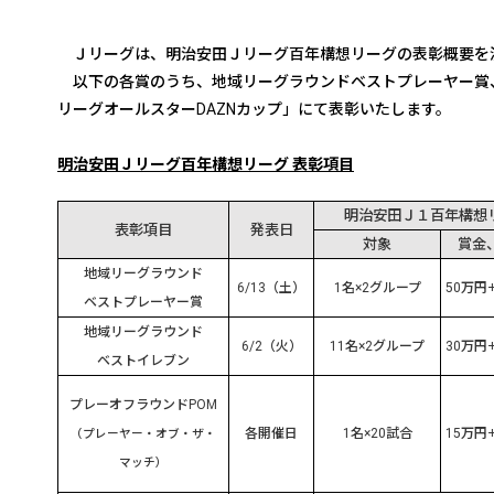
Ｊリーグは、明治安田Ｊリーグ百年構想リーグの表彰概要を
以下の各賞のうち、地域リーグラウンドベストプレーヤー賞、
リーグオールスターDAZNカップ」にて表彰いたします。
明治安田Ｊリーグ百年構想リーグ 表彰項目
明治安田Ｊ１百年構想
表彰項目
発表日
対象
賞金
地域リーグラウンド
6/13
（土）
1
名
×2
グループ
50
万円
ベストプレーヤー賞
地域リーグラウンド
6/2
（火）
11
名
×2
グループ
30
万円
ベストイレブン
プレーオフラウンド
POM
各開催日
1
名
×20
試合
15
万円
（プレーヤー・オブ・ザ・
マッチ）