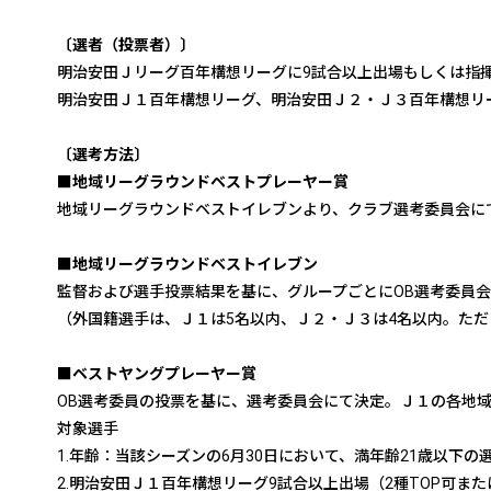
〔選者（投票者）〕
明治安田Ｊリーグ百年構想リーグに9試合以上出場もしくは指
明治安田Ｊ１百年構想リーグ、明治安田Ｊ２・Ｊ３百年構想リ
〔選考方法〕
■地域リーグラウンドベストプレーヤー賞
地域リーグラウンドベストイレブンより、クラブ選考委員会に
■地域リーグラウンドベストイレブン
監督および選手投票結果を基に、グループごとにOB選考委員
（外国籍選手は、Ｊ１は5名以内、Ｊ２・Ｊ３は4名以内。た
■ベストヤングプレーヤー賞
OB選考委員の投票を基に、選考委員会にて決定。Ｊ１の各地域
対象選手
1.年齢：当該シーズンの6月30日において、満年齢21歳以下の
2.明治安田Ｊ１百年構想リーグ9試合以上出場（2種TOP可ま