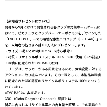
【来場者プレゼントについて】
開幕から9月にかけて開催される各クラブの対象ホームゲームに
おいて、ピカチュウとクラブパートナーポケモンをデザインした
「EVOLUTION！テーマの環境配慮型エコバッグ（EVO BAG）」※
を、来場者の皆さまへ計100万人にプレゼントします。
・サイズ：縦37ｃｍ×横30ｃｍ ※持ち手除く
・材質：リサイクルポリエステル100％ 230T使用（GRS認証）
・環境に配慮されたEVO BAGの仕様
Ｊリーグは、サッカーがある風景を守るため、気候変動に対する
アクションに取り組んでいます。その一環として、本製品は環境
に配慮されたGRS認証のリサイクルポリエステル100％でつくら
れています。
※EVO BAGは、非売品です。
GRS （Global Recycled Standard）認証とは
製品に含まれるリサイクル素材の含有量を証明し、その製造から