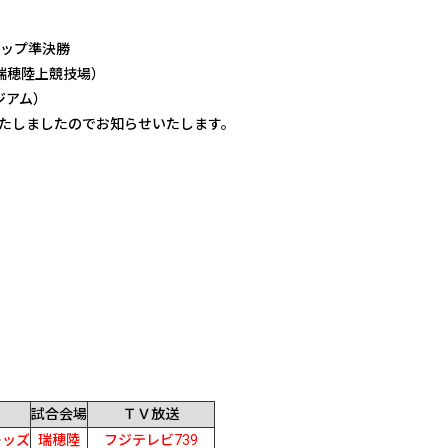
コカップ準決勝
市瑞穂陸上競技場）
ジアム）
いたしましたのでお知らせいたします。
試合会場
ＴＶ放送
レッズ
瑞穂陸
フジテレビ739