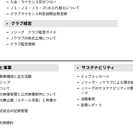
入会・ライセンス交付フロー
Ｊ１・Ｊ２・Ｊ３・JFLの入れ替えについて
クラブライセンス判定説明会発言録
クラブ経営
Ｊリーグ クラブ経営ガイド
Ｊクラブの株式上場について
クラブ経営情報
と事業
サステナビリティ
事業構成と主な活動
トップメッセージ
シップ
Ｊリーグ・Ｊクラブによる理念
ついて
Ｊリーグのサステナビリティが取
ーマ
の映像管理と公式映像制作について
活動事例
の静止画（スチール写真）と肖像の
各種レポート
式試合の記録管理
利用規約