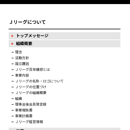
Ｊリーグについて
トップメッセージ
組織概要
理念
活動方針
設立趣旨
Ｊリーグ百年構想とは
事業内容
Ｊリーグの名称・ロゴについて
Ｊリーグの位置づけ
Ｊリーグの組織概要
組織
理事会後会見発言録
事業報告書
事業計画書
Ｊリーグ経営情報