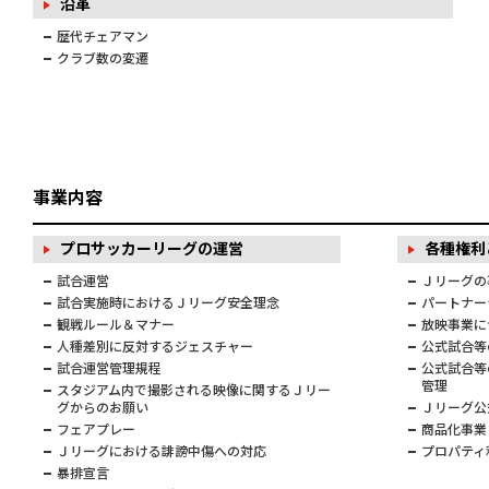
沿革
歴代チェアマン
クラブ数の変遷
事業内容
プロサッカーリーグの運営
各種権利
試合運営
Ｊリーグの
試合実施時におけるＪリーグ安全理念
パートナー
観戦ルール＆マナー
放映事業に
人種差別に反対するジェスチャー
公式試合等
試合運営管理規程
公式試合等
管理
スタジアム内で撮影される映像に関するＪリー
グからのお願い
Ｊリーグ公
フェアプレー
商品化事業
Ｊリーグにおける誹謗中傷への対応
プロパティ
暴排宣言