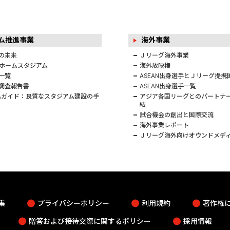
アム推進事業
海外事業
の未来
Ｊリーグ海外事業
ホームスタジアム
海外放映権
一覧
ASEAN出身選手とＪリーグ提携
調査報告書
ASEAN出身選手一覧
FAガイド：良質なスタジアム建設の手
アジア各国リーグとのパートナ
結
試合機会の創出と国際交流
海外事業レポート
Ｊリーグ海外向けオウンドメデ
集
プライバシーポリシー
利用規約
著作権
贈答および接待交際に関するポリシー
採用情報