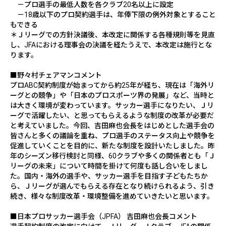
－プロ選手の最低人数を各クラブ
20
名以上に設定
－
18
歳以下のプロ契約選手は、年俸下限の例外対象とすること
もできる
＊Ｊリーグでの方針決議後、本改定に関係する各種規則等を見直
し、
JFA
における理事会の決議を経たうえで、本改定は施行とな
ります。
■野々村チェアマンコメント
プロ
ABC
契約制度が始まってから約
25
年が経ち、現在は「海外リ
ーグとの競争」や「日本のプロスポーツ界の発展」など、当時と
は大きく環境が変わっています。サッカー選手になりたい、Ｊリ
ーグで活躍したい、と思ってもらえるような制度の改革が必要だ
と考えていました。今回、吉田麻也会長をはじめとした選手会の
皆さんと多くの議論を重ね、プロ選手のステータス向上や競争を
促進していくことを目的に、新たな制度を設計いたしました。昨
年のシーズン移行検討と同様、
60
クラブや多くの関係者とも「Ｊ
リーグの未来」について時間を掛けて何度も話し合いをしまし
た。国内・海外の選手や、サッカー選手を目指す子どもたちか
ら、Ｊリーグが選んでもらえる存在となり続けられるよう、引き
続き、様々な制度改革・環境整備を進めていきたいと思います。
■
日本プロサッカー選手会（
JPFA
）
吉田麻也会長コメント