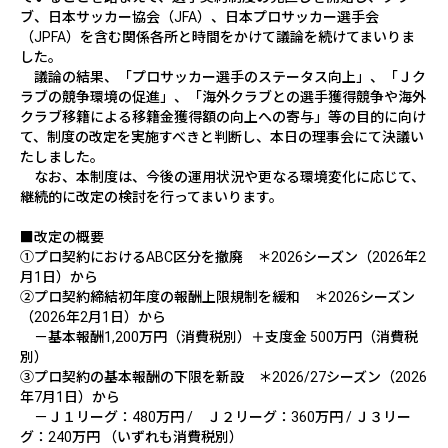
ブ、日本サッカー協会（
JFA
）、日本プロサッカー選手会
（
JPFA
）を含む関係各所と時間をかけて議論を続けてまいりま
した。
議論の結果、「プロサッカー選手のステータス向上」、「Ｊク
ラブの競争環境の促進」、「海外クラブとの選手獲得競争や海外
クラブ移籍による移籍金獲得額の向上への寄与」等の目的に向け
て、制度の改定を実施すべきと判断し、本日の理事会にて決議い
たしました。
なお、本制度は、今後の運用状況や更なる環境変化に応じて、
継続的に改定の検討を行ってまいります。
■改定の概要
①プロ契約における
ABC
区分を撤廃 ＊
2026
シーズン（
2026
年
2
月
1
日）から
②プロ契約締結初年度の報酬上限規制を緩和 ＊
2026
シーズン
（
2026
年
2
月
1
日）から
－基本報酬
1,200
万円（消費税別）＋支度金
500
万円（消費税
別）
③プロ契約の基本報酬の下限を新設 ＊
2026/27
シーズン（
2026
年
7
月
1
日）から
－Ｊ１リーグ：
480
万円
/
Ｊ２リーグ：
360
万円
/
Ｊ３リー
グ：
240
万円 （いずれも消費税別）