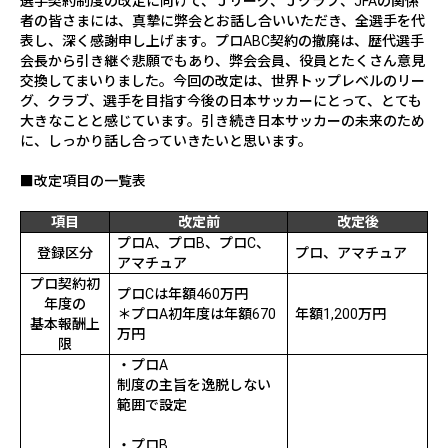
選手契約制度の改定に向けて、Ｊリーグ、Ｊクラブ、
JFA
の関係
者の皆さまには、真摯に弊会とお話し合いいただき、全選手を代
表し、深く感謝申し上げます。プロ
ABC
契約の撤廃は、歴代選手
会長から引き継ぐ悲願でもあり、弊会会員、役員とたくさん意見
交換してまいりました。今回の改定は、世界トップレベルのリー
グ、クラブ、選手を目指す今後の日本サッカーにとって、とても
大きなことと感じています。引き続き日本サッカーの未来のため
に、しっかり話し合っていきたいと思います。
■改定項目の一覧表
項目
改定前
改定後
プロ
A
、プロ
B
、プロ
C
、
登録区分
プロ、アマチュア
アマチュア
プロ契約初
プロ
C
は年額
460
万円
年度の
＊プロ
A
初年度は年額
670
年額
1,200
万円
基本報酬上
万円
限
・プロ
A
制度の主旨を逸脱しない
範囲で設定
・プロ
B