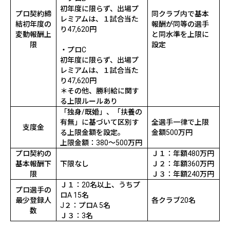
初年度に限らず、出場プ
プロ契約締
同クラブ内で基本
レミアムは、１試合当た
結初年度の
報酬が同等の選手
り
47,620
円
変動報酬上
と同水準を上限に
限
設定
・プロ
C
初年度に限らず、出場プ
レミアムは、１試合当た
り
47,620
円
＊その他、勝利給に関す
る上限ルールあり
「独身
/
既婚」、「扶養の
有無」に基づいて区別す
全選手一律で上限
支度金
る上限金額を設定。
金額
500
万円
上限金額：
380
～
500
万円
プロ契約の
Ｊ１：年額
480
万円
基本報酬下
下限なし
Ｊ２：年額
360
万円
限
Ｊ３：年額
240
万円
Ｊ１：
20
名以上、うちプ
プロ選手の
ロ
A 15
名
最少登録人
各クラブ
20
名
J
２：プロ
A 5
名
数
Ｊ３：
3
名