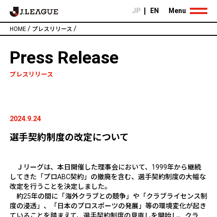
JP
EN
Menu
/
/
HOME
プレスリリース
Press Release
プレスリリース
2024.9.24
選手契約制度の改定について
Ｊリーグは、本日開催した理事会において、
1999
年から継続
してきた「プロ
ABC
契約」の撤廃を含む、選手契約制度の大幅な
改定を行うことを決定しました。
約
25
年の間に「海外クラブとの競争」や「クラブライセンス制
度の浸透」、「日本のプロスポーツの発展」等の環境変化が起き
ていることを踏まえて、選手契約制度の見直しを開始し、クラ