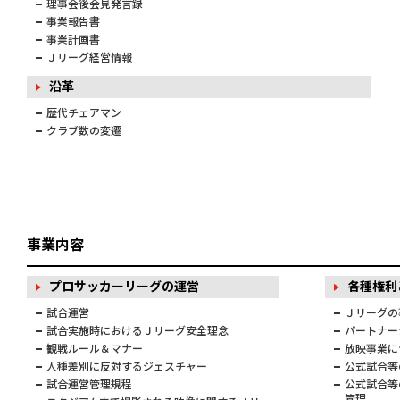
理事会後会見発言録
事業報告書
事業計画書
Ｊリーグ経営情報
沿革
歴代チェアマン
クラブ数の変遷
事業内容
プロサッカーリーグの運営
各種権利
試合運営
Ｊリーグの
試合実施時におけるＪリーグ安全理念
パートナー
観戦ルール＆マナー
放映事業に
人種差別に反対するジェスチャー
公式試合等
試合運営管理規程
公式試合等
管理