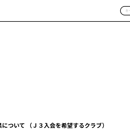
プレスリリース
コーポレートニュース
果について （Ｊ３入会を希望するクラブ）