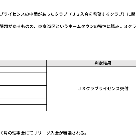
ブライセンスの申請があったクラブ（Ｊ３入会を希望するクラブ）に関
課題があるものの、東京
23
区というホームタウンの特性に鑑みＪ３ク
判定結果
Ｊ３クラブライセンス交付
10
月の理事会にてＪリーグ入会が審議される。