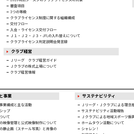
2026特別シーズンのクラブライセンスの対象
審査項目
3つの等級
クラブライセンス制度に関する組織構成
交付フロー
入会・ライセンス交付フロー
Ｊ１・Ｊ２・Ｊ３・JFLの入れ替えについて
クラブライセンス判定説明会発言録
クラブ経営
Ｊリーグ クラブ経営ガイド
Ｊクラブの株式上場について
クラブ経営情報
と事業
サステナビリティ
事業構成と主な活動
Ｊリーグ・Ｊクラブによる理念
シップ
サステナビリティ活動報告
ついて
Ｊクラブによる地域スポーツ振
の映像管理と公式映像制作について
ホームタウン活動について
の静止画（スチール写真）と肖像の
シャレン！