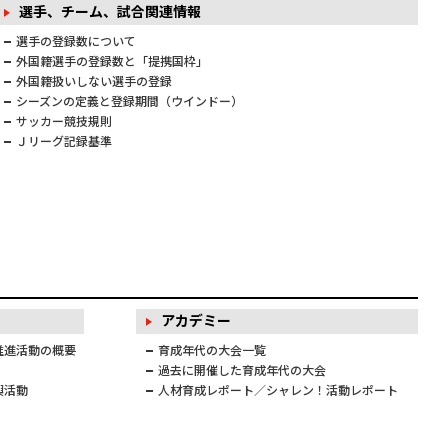
選手、チーム、試合関連情報
選手の登録数について
外国籍選手の登録数と「提携国枠」
外国籍扱いしない選手の登録
シーズンの定義と登録期間（ウインドー）
サッカー競技規則
Ｊリーグ記録基準
アカデミー
推進活動の概要
育成年代の大会一覧
過去に開催した育成年代の大会
興活動
人材育成レポート／シャレン！活動レポート