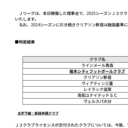
Ｊリーグは、本日開催した理事会で、
2025
シーズンＪ３クラ
いたします。
なお、
2024
シーズンに引き続きクリアソン新宿は施設基準に
■判定結果
クラブ名
ラインメール青森
栃木シティフットボールクラブ
クリアソン新宿
ヴィアティン三重
レイラック滋賀
高知ユナイテッドＳＣ
ヴェルスパ大分
太字下線：新規申請クラブ
Ｊ３クラブライセンスが交付されたクラブについては、今後、