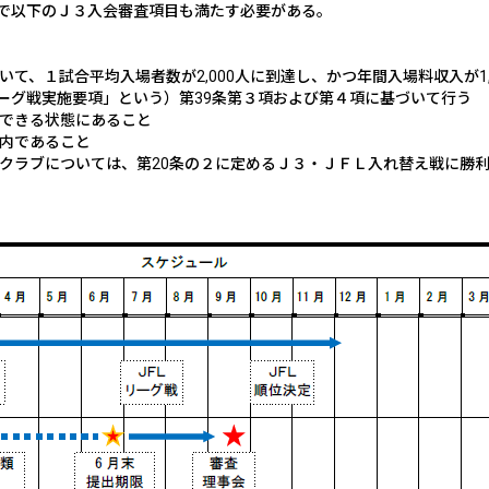
で以下のＪ３入会審査項目も満たす必要がある。
おいて、１試合平均入場者数が
2,000
人に到達し、
かつ年間入場料収入が
1
ーグ戦実施要項」という）第
39
条第３項および第４項に基づいて行う
価できる状態にあること
以内であること
のクラブについては、第
20
条の２に定めるＪ３・ＪＦＬ入れ替え戦に勝