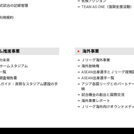
気候アクション
式試合の記録管理
TEAM AS ONE（復興支援活動）
利用規約
アム推進事業
海外事業
の未来
Ｊリーグ海外事業
ホームスタジアム
海外放映権
一覧
ASEAN出身選手とＪリーグ提携
調査報告書
ASEAN出身選手一覧
FAガイド：良質なスタジアム建設の手
アジア各国リーグとのパートナ
結
試合機会の創出と国際交流
海外事業レポート
Ｊリーグ海外向けオウンドメデ