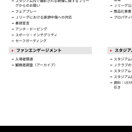
スタジアム内で撮影される映像に関するＪリー
グからのお願い
Ｊリーグ公
フェアプレー
商品化事業
Ｊリーグにおける誹謗中傷への対応
プロパティ
暴排宣言
アンチ・ドーピング
スポーツ・インテグリティ
セーフガーディング
ファンエンゲージメント
スタジ
入場者関連
スタジアム
観戦者調査（アーカイブ）
Ｊクラブの
スタジアム
スタジアム
資料：UE
引き