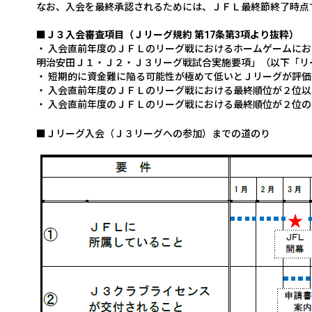
なお、入会を最終承認されるためには、ＪＦＬ最終節終了時点
■Ｊ３入会審査項目（Ｊリーグ規約 第
17
条第
3
項より抜粋）
・ 入会直前年度のＪＦＬのリーグ戦におけるホームゲームに
明治安田Ｊ１・Ｊ２・Ｊ３
リーグ戦試合実施要項」（以下「リ
・ 短期的に資金難に陥る可能性が極めて低いとＪリーグが評
・ 入会直前年度のＪＦＬのリーグ戦における最終順位が２位
・ 入会直前年度のＪＦＬのリーグ戦における最終順位が２位
■Ｊリーグ入会（Ｊ３リーグへの参加）までの道のり