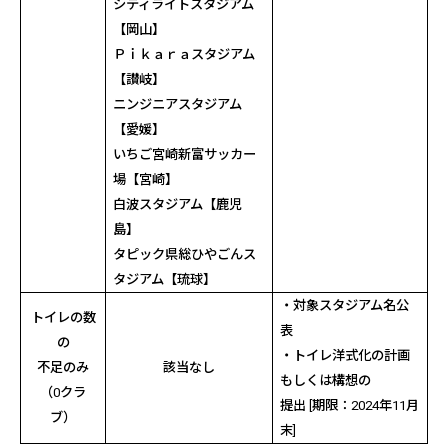
シティライトスタジアム
【岡山】
Ｐｉｋａｒａスタジアム
【讃岐】
ニンジニアスタジアム
【愛媛】
いちご宮崎新富サッカー
場【宮崎】
白波スタジアム【鹿児
島】
タピック県総ひやごんス
タジアム【琉球】
・対象スタジアム名公
トイレの数
表
の
・トイレ洋式化の計画
不足のみ
該当なし
もしくは構想の
（
0
クラ
提出
[
期限：
2024
年
11
月
ブ）
末
]