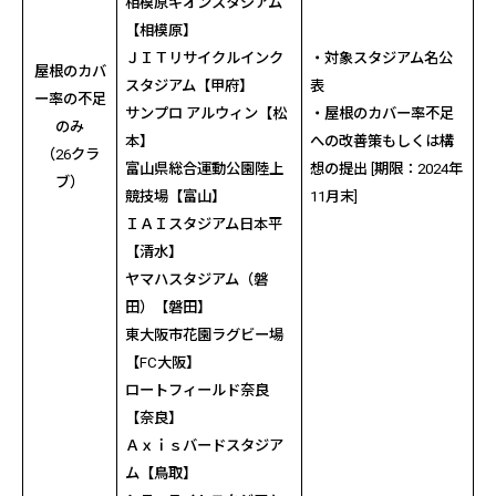
相模原ギオンスタジアム
【相模原】
ＪＩＴリサイクルインク
・対象スタジアム名公
屋根のカバ
スタジアム【甲府】
表
ー率の不足
サンプロ アルウィン【松
・屋根のカバー率不足
のみ
本】
への改善策もしくは構
（
26
クラ
富山県総合運動公園陸上
想の提出
[
期限：
2024
年
ブ）
競技場【富山】
11
月末
]
ＩＡＩスタジアム日本平
【清水】
ヤマハスタジアム（磐
田）【磐田】
東大阪市花園ラグビー場
【
FC
大阪】
ロートフィールド奈良
【奈良】
Ａｘｉｓバードスタジア
ム【鳥取】