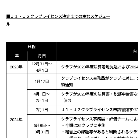
■Ｊ１・Ｊ２クラブライセンス決定までの主なスケジュー
ル
日程
内
年
月日
12
月
31
日～
2023
年
クラブが
2023
年度決算着地見込および
202
4
月
1
日
クラブライセンス事務局がクラブに対し、
1
月
17
日
領通知
4
月
1
日～
クラブが
2023
年度の決算書・税務申告書な
7
月
1
日
（※
2
）
7
月
1
日
Ｊ１・Ｊ２クラブライセンス申請書類すべ
クラブライセンス事務局・評価チームによ
2024
年
5
月
8
日～
・今期は
35
クラブに実施
8
月
31
日
・経営上の課題等があると判断されるクラ