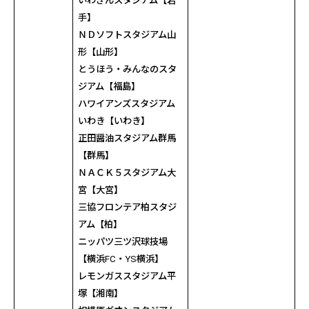
いわぎんスタジアム【岩
手】
ＮＤソフトスタジアム山
形【山形】
とうほう・みんなのスタ
ジアム【福島】
ハワイアンズスタジアム
いわき【いわき】
正田醤油スタジアム群馬
【群馬】
ＮＡＣＫ５スタジアム大
宮【大宮】
三協フロンテア柏スタジ
アム【柏】
ニッパツ三ツ沢球技場
【横浜
FC
・
YS
横浜】
レモンガススタジアム平
塚【湘南】