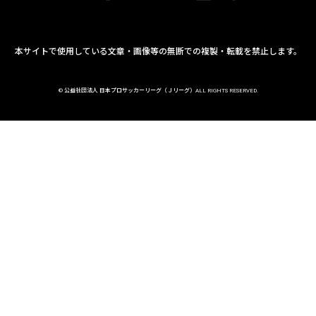
本サイトで使用している文章・画像等の無断での複製・転載を禁止します。
© 公益社団法人 日本プロサッカーリーグ（Ｊリーグ）ALL RIGHTS RESERVED.