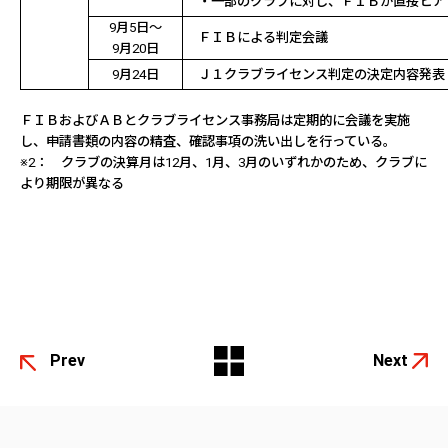
・一部のクラブに対し、ＦＩＢが直接ヒア
9
月
5
日～
ＦＩＢによる判定会議
9
月
20
日
9
月
24
日
Ｊ１クラブライセンス判定の決定内容発表
ＦＩＢおよびＡＢとクラブライセンス事務局は定期的に会議を実施
し、申請書類の内容の精査、確認事項の洗い出しを行っている。
※
2
： クラブの決算月は
12
月、
1
月、
3
月のいずれかのため、クラブに
より期限が異なる
Prev
Next