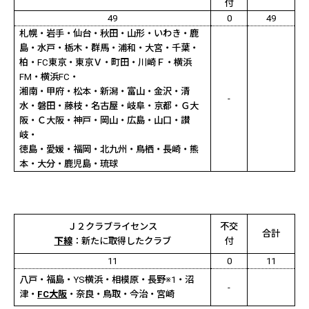
付
49
0
49
札幌・岩手・仙台・秋田・山形・いわき・鹿
島・水戸・栃木・群馬・浦和・大宮・千葉・
柏・
FC
東京・東京Ｖ・町田・川崎Ｆ・横浜
FM
・横浜
FC
・
湘南・甲府・松本・新潟・富山・金沢・清
-
水・磐田・藤枝・名古屋・岐阜・京都・Ｇ大
阪・Ｃ大阪・神戸・岡山・広島・山口・讃
岐・
徳島・愛媛・福岡・北九州・鳥栖・長崎・熊
本・大分・鹿児島・琉球
Ｊ２クラブライセンス
不交
合計
下線
：新たに取得したクラブ
付
11
0
11
八戸・福島・
YS
横浜・相模原・長野※
1
・沼
-
津・
FC
大阪
・奈良・鳥取・今治・宮崎