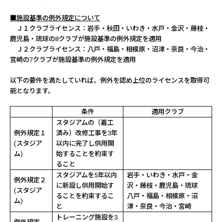
■施設基準の例外規定について
Ｊ１クラブライセンス：岩手・秋田・いわき・水戸・金沢・藤枝・
鹿児島・琉球の
8
クラブが施設基準の例外規定を適用
Ｊ２クラブライセンス：八戸・福島・相模原・沼津・奈良・今治・
宮崎の
7
クラブが施設基準の例外規定を適用
以下の要件を満たしていれば、例外を認め上位のライセンスを取得可
能となります。
条件
適用クラブ
スタジアムの（着工
例外規定１
済み）改修工事を
3
年
(
スタジア
以内に完了し供用開
ム
)
始することを約束す
ること
スタジアムを
5
年以内
岩手・いわき・水戸・金
例外規定２
に新設し供用開始す
沢・藤枝・鹿児島・琉球
(
スタジア
ることを約束するこ
八戸・福島・相模原・沼
ム
)
と
津・奈良・今治・宮崎
トレーニング施設を
3