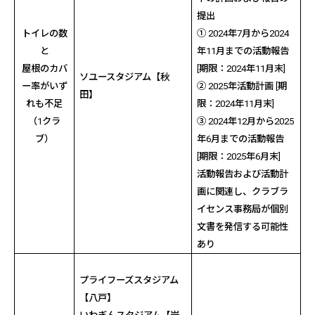
提出
トイレの数
①
2024
年
7
月から
2024
と
年
11
月までの活動報告
屋根のカバ
[
期限：
2024
年
11
月末
]
ソユースタジアム【秋
ー率がいず
②
2025
年活動計画
[
期
田】
れも不足
限：
2024
年
11
月末
]
（
1
クラ
③
2024
年
12
月から
2025
ブ）
年
6
月までの活動報告
[
期限：
2025
年
6
月末
]
活動報告および活動計
画に関連し、クラブラ
イセンス事務局が個別
文書を発信する可能性
あり
プライフーズスタジアム
【八戸】