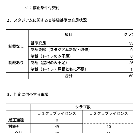
※
1
：停止条件付交付
２．スタジアムに関するＢ等級基準の充足状況
項目
クラ
基準充足
3
制裁なし
制裁免除（スタジアム新設・改修）
0
制裁（トイレのみ不足）
0
制裁あり
制裁（屋根のみ不足）
2
制裁（トイレ・屋根ともに不足）
1
合計
6
３．判定に付帯する事項
クラブ数
Ｊ１クラブライセンス
Ｊ２クラブライセンス
是正通達
0
1
対象外
49
10