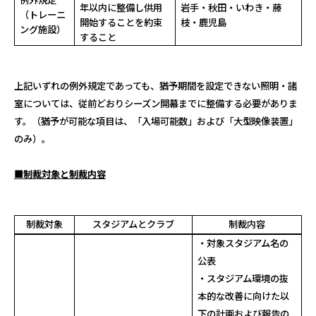
例外規定
年以内に整備し供用
岩手・秋田・いわき・藤
（トレーニ
開始することを約束
枝・鹿児島
ング施設）
すること
上記いずれの例外規定であっても、猶予期間を設定できない照明・諸
室については、従前どおりシーズン開幕までに整備する必要がありま
す。（猶予が可能な項目は、「入場可能数」および「大型映像装置」
のみ）。
■制裁対象と制裁内容
制裁対象
スタジアムとクラブ
制裁内容
・対象スタジアム名の
公表
・スタジアム環境の抜
本的な改善に向けた以
下の計画および報告の