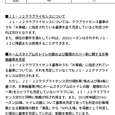
合計
49
11
■Ｊ１・Ｊ２クラブライセンスについて
Ｊ１・Ｊ２クラブライセンスについては、クラブライセンス基準の
うち「Ａ等級」に指定されている基準を全て充足していると判定され
れば交付となります。
また、順位の要件を満たしていれば、
2025
シーズンはそれぞれＪ１・
Ｊ２に残留または昇格することができます。
■ホームスタジアムのトイレの数および屋根のカバー率に関するＢ等
級基準未充足
Ｊ１・Ｊ２クラブライセンス基準のうち「Ｂ等級」に指定されてい
る基準については、それを充足していなくてもＪ１・Ｊ２クラブライ
センスは交付されます。
ただし、Ｊ１・Ｊ２クラブライセンス交付規則第
7
条および第
8
条に
基づき、Ｂ等級基準
(
特にホームスタジアムのトイレの数・屋根のカバ
ー率
)
をひとつでも充足していないクラブには、Ｊ１・Ｊ２クラブライ
センス交付と同時に制裁が科され得ます。また、
2013
年申請
[2014
シ
ーズン
]
以降、トイレの数について基準未充足であっても判定の計算根
拠となる観客席の数を「満員」から「
60
％入場」を母数として判定し
た場合に基準を充足していれば、制裁を免除しています。