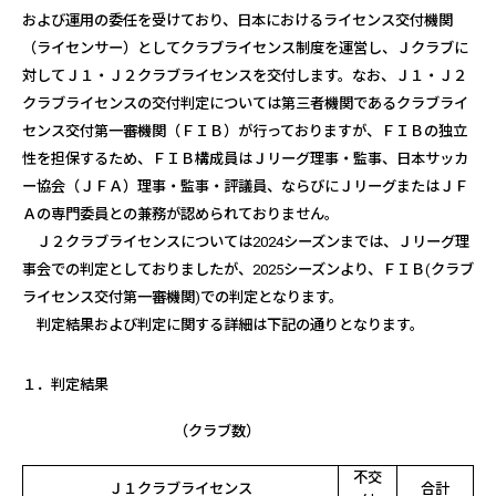
および運用の委任を受けており、日本におけるライセンス交付機関
（ライセンサー）としてクラブライセンス制度を運営し、Ｊクラブに
対してＪ１・Ｊ２クラブライセンスを交付します。なお、Ｊ１・Ｊ２
クラブライセンスの交付判定については第三者機関であるクラブライ
センス交付第一審機関（ＦＩＢ）が行っておりますが、ＦＩＢの独立
性を担保するため、ＦＩＢ構成員はＪリーグ理事・監事、日本サッカ
ー協会（ＪＦＡ）理事・監事・評議員、ならびにＪリーグまたはＪＦ
Ａの専門委員との兼務が認められておりません。
Ｊ２クラブライセンスについては
2024
シーズンまでは、Ｊリーグ理
事会での判定としておりましたが、
2025
シーズンより、ＦＩＢ
(
クラブ
ライセンス交付第一審機関
)
での判定となります。
判定結果および判定に関する詳細は下記の通りとなります。
１．判定結果
（クラブ数）
不交
Ｊ１クラブライセンス
合計