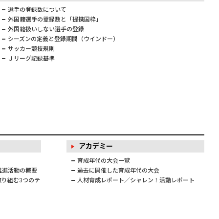
選手の登録数について
外国籍選手の登録数と「提携国枠」
外国籍扱いしない選手の登録
シーズンの定義と登録期間（ウインドー）
サッカー競技規則
Ｊリーグ記録基準
アカデミー
育成年代の大会一覧
推進活動の概要
過去に開催した育成年代の大会
り組む3つのテ
人材育成レポート／シャレン！活動レポート