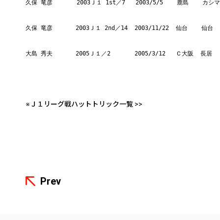
久保 竜彦       2003Ｊ１ 1st／7   2003/5/5    鹿島    カシマ
久保 竜彦     　2003Ｊ１ 2nd／14  2003/11/22  仙台    仙台  
大島 秀夫    　 2005Ｊ１／2       2005/3/12   Ｃ大阪  長居   
※Ｊ１リーグ戦ハットトリック一覧 >>
Prev