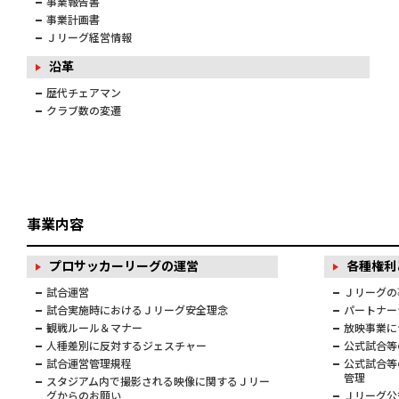
事業報告書
事業計画書
Ｊリーグ経営情報
沿革
歴代チェアマン
クラブ数の変遷
事業内容
プロサッカーリーグの運営
各種権利
試合運営
Ｊリーグの
試合実施時におけるＪリーグ安全理念
パートナー
観戦ルール＆マナー
放映事業に
人種差別に反対するジェスチャー
公式試合等
試合運営管理規程
公式試合等
管理
スタジアム内で撮影される映像に関するＪリー
グからのお願い
Ｊリーグ公