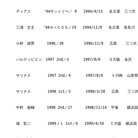
ディアス      '94サントリー／ 9   1994/4/13   名古屋  三ツ沢  
三浦　文丈    '94ＮＩＣＯＳ／19   1994/11/9   名古屋  長良川  
小村　徳男    　1996／30     　　 1996/11/9   広島    三ツ沢 
バルディビエソ　1997 2nd／3    　 1997/8/6    Ｇ大阪  金沢   
サリナス      　1997 2nd／4       1997/8/9    Ｖ川崎  山形県
サリナス      　1998 1st／3       1998/3/28   広島    三ツ沢
中村　俊輔    　1998 2nd／17      1998/11/14  平塚    横浜国
城　彰二      　1999Ｊ１ 1st／6   1999/4/10   Ｃ大阪  横浜国 