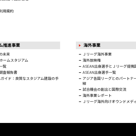
利用規約
アム推進事業
海外事業
の未来
Ｊリーグ海外事業
ホームスタジアム
海外放映権
一覧
ASEAN出身選手とＪリーグ提携
調査報告書
ASEAN出身選手一覧
FAガイド：良質なスタジアム建設の手
アジア各国リーグとのパートナ
結
試合機会の創出と国際交流
海外事業レポート
Ｊリーグ海外向けオウンドメデ