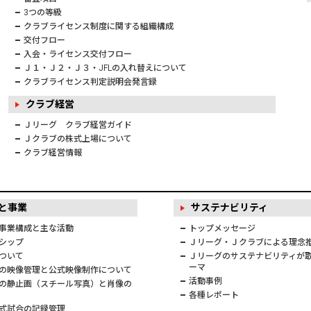
3つの等級
クラブライセンス制度に関する組織構成
交付フロー
入会・ライセンス交付フロー
Ｊ１・Ｊ２・Ｊ３・JFLの入れ替えについて
クラブライセンス判定説明会発言録
クラブ経営
Ｊリーグ クラブ経営ガイド
Ｊクラブの株式上場について
クラブ経営情報
と事業
サステナビリティ
事業構成と主な活動
トップメッセージ
シップ
Ｊリーグ・Ｊクラブによる理念
ついて
Ｊリーグのサステナビリティが取
ーマ
の映像管理と公式映像制作について
活動事例
の静止画（スチール写真）と肖像の
各種レポート
式試合の記録管理