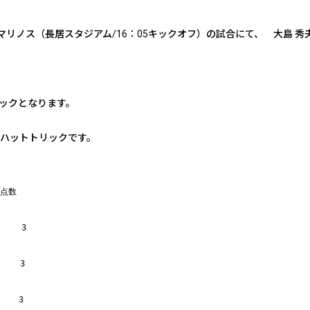
横浜Ｆ・マリノス（長居スタジアム/16：05キックオフ）の試合にて、 大
ックとなります。
のハットトリックです。
得点数
    3
    3
   3