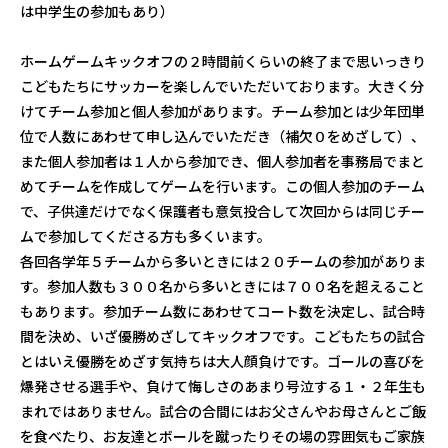
は中学生の参加もあり）
ホームゲームキックオフの２時間前くらいの終了まで思いっきり
こどもたちにサッカーを楽しんでいただいております。大きく分
けてチーム参加と個人参加があります。チーム参加とは少年団単
位で人数にあわせて申し込んでいただき（補欠０をめざして）、
また個人参加者は１人から参加でき、個人参加者を事務局でまと
めてチームを作成してゲームを行います。この個人参加のチーム
で、子供達だけでなく保護者も意気投合して次回からは同じチー
ムで参加してくださる方も多くいます。
各回各学年５チームから多いときには２０チームの参加がありま
す。参加人数も３００名から多いときには７００名を超えること
もあります。参加チーム数にあわせてコート数を決定し、試合時
間を決め、いざ優勝めざしてキックオフです。こどもたちの試合
とはいえ優勝をめざす気持ちは大人顔負けです。ゴールの喜びを
爆発させる選手や、負けて悔しさのあまり号泣する１・２年生も
まれではありません。試合の合間にはお父さんやお母さんとご飯
を食べたり、お友達とボールを蹴ったりその場の雰囲気もご家族