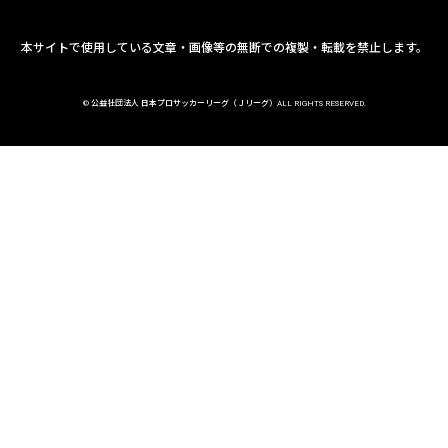
本サイトで使用している文章・画像等の無断での複製・転載を禁止します。
© 公益社団法人 日本プロサッカーリーグ（Ｊリーグ）ALL RIGHTS RESERVED.